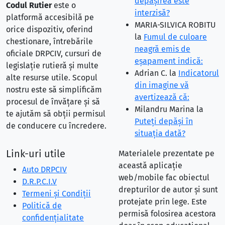
depăşirea este
Codul Rutier
este o
interzisă?
platformă accesibilă pe
MARIA-SILVICA ROBITU
orice dispozitiv, oferind
la
Fumul de culoare
chestionare, întrebările
neagră emis de
oficiale DRPCIV, cursuri de
eşapament indică:
legislație rutieră și multe
Adrian C.
la
Indicatorul
alte resurse utile. Scopul
din imagine vă
nostru este să simplificăm
avertizează că:
procesul de învățare și să
Milandru Marina
la
te ajutăm să obții permisul
Puteţi depăşi în
de conducere cu încredere.
situaţia dată?
Link-uri utile
Materialele prezentate pe
această aplicație
Auto DRPCIV
web/mobile fac obiectul
D.R.P.C.I.V
drepturilor de autor și sunt
Termeni și Condiții
protejate prin lege. Este
Politică de
permisă folosirea acestora
confidențialitate