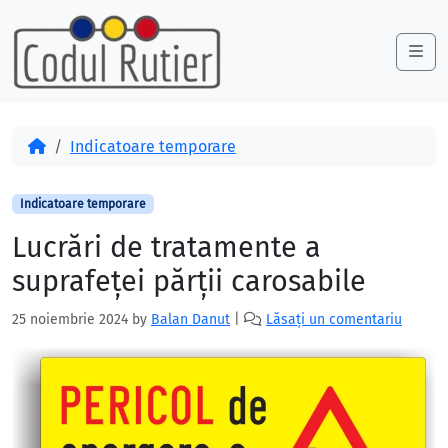
Skip to content
Skip to footer
Me
Acasă
Indicatoare temporare
Indicatoare temporare
Lucrări de tratamente a
suprafeței părții carosabile
25 noiembrie 2024
by
Balan Danut
|
Lăsați un comentariu