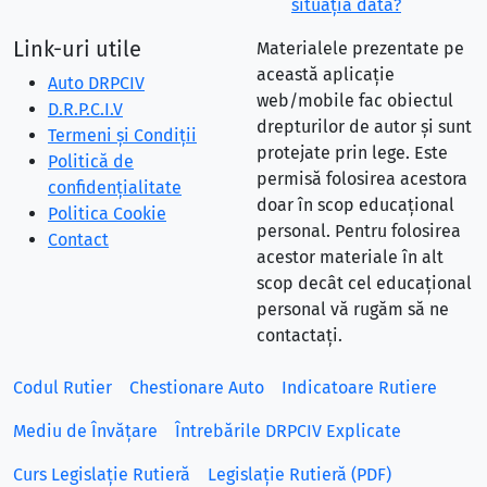
situaţia dată?
Link-uri utile
Materialele prezentate pe
această aplicație
Auto DRPCIV
web/mobile fac obiectul
D.R.P.C.I.V
drepturilor de autor și sunt
Termeni și Condiții
protejate prin lege. Este
Politică de
permisă folosirea acestora
confidențialitate
doar în scop educațional
Politica Cookie
personal. Pentru folosirea
Contact
acestor materiale în alt
scop decât cel educațional
personal vă rugăm să ne
contactați.
Codul Rutier
Chestionare Auto
Indicatoare Rutiere
Mediu de Învățare
Întrebările DRPCIV Explicate
Curs Legislație Rutieră
Legislație Rutieră (PDF)