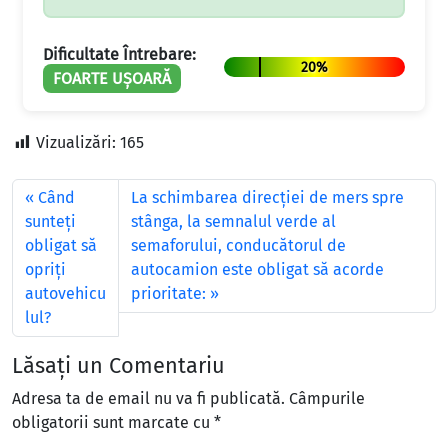
Dificultate Întrebare:
20%
FOARTE UȘOARĂ
Vizualizări:
165
Când
La schimbarea direcţiei de mers spre
sunteţi
stânga, la semnalul verde al
obligat să
semaforului, conducătorul de
opriţi
autocamion este obligat să acorde
autovehicu
prioritate:
lul?
Lăsați un Comentariu
Adresa ta de email nu va fi publicată.
Câmpurile
obligatorii sunt marcate cu
*