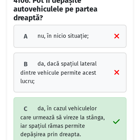
4106.
Pot fi depășite
autovehiculele pe partea
dreaptă?
nu, în nicio situație;
A
da, dacă spațiul lateral
B
dintre vehicule permite acest
lucru;
da, în cazul vehiculelor
C
care urmează să vireze la stânga,
iar spațiul rămas permite
depășirea prin dreapta.