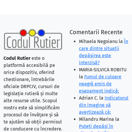
Comentarii Recente
Mihaela Negoianu
la
În
care dintre situaţii
depăşirea este
Codul Rutier
este o
interzisă?
platformă accesibilă pe
MARIA-SILVICA ROBITU
orice dispozitiv, oferind
la
Fumul de culoare
chestionare, întrebările
neagră emis de
oficiale DRPCIV, cursuri de
eşapament indică:
legislație rutieră și multe
Adrian C.
la
Indicatorul
alte resurse utile. Scopul
din imagine vă
nostru este să simplificăm
avertizează că:
procesul de învățare și să
Milandru Marina
la
te ajutăm să obții permisul
Puteţi depăşi în
de conducere cu încredere.