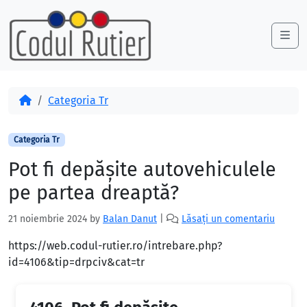
Skip to content
Skip to footer
Me
Acasă
Categoria Tr
Categoria Tr
Pot fi depășite autovehiculele
pe partea dreaptă?
21 noiembrie 2024
by
Balan Danut
|
Lăsați un comentariu
https://web.codul-rutier.ro/intrebare.php?
id=4106&tip=drpciv&cat=tr