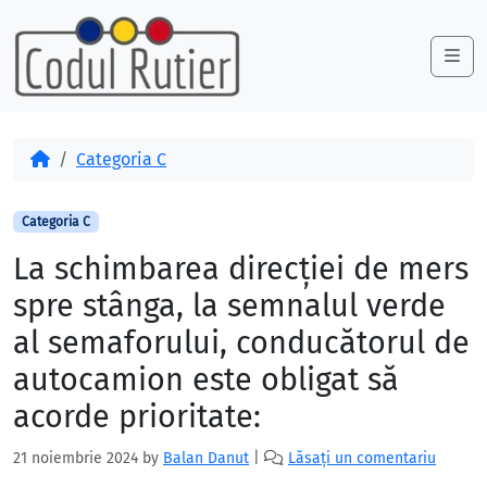
Skip to content
Skip to footer
Me
Acasă
Categoria C
Categoria C
La schimbarea direcţiei de mers
spre stânga, la semnalul verde
al semaforului, conducătorul de
autocamion este obligat să
acorde prioritate:
21 noiembrie 2024
by
Balan Danut
|
Lăsați un comentariu