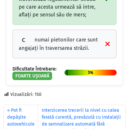
pe care acesta urmează să intre,
aflaţi pe sensul său de mers;
numai pietonilor care sunt
C
angajaţi în traversarea străzii.
Dificultate Întrebare:
5%
FOARTE UȘOARĂ
Vizualizări:
150
Pot fi
Interzicerea trecerii la nivel cu calea
depășite
ferată curentă, prevăzută cu instalaţii
autovehicule
de semnalizare automată fără