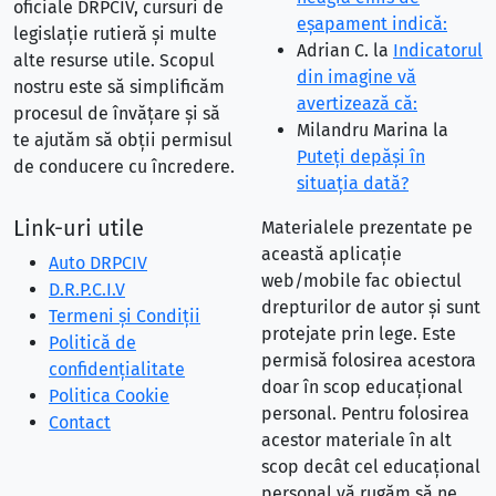
oficiale DRPCIV, cursuri de
eşapament indică:
legislație rutieră și multe
Adrian C.
la
Indicatorul
alte resurse utile. Scopul
din imagine vă
nostru este să simplificăm
avertizează că:
procesul de învățare și să
Milandru Marina
la
te ajutăm să obții permisul
Puteţi depăşi în
de conducere cu încredere.
situaţia dată?
Link-uri utile
Materialele prezentate pe
această aplicație
Auto DRPCIV
web/mobile fac obiectul
D.R.P.C.I.V
drepturilor de autor și sunt
Termeni și Condiții
protejate prin lege. Este
Politică de
permisă folosirea acestora
confidențialitate
doar în scop educațional
Politica Cookie
personal. Pentru folosirea
Contact
acestor materiale în alt
scop decât cel educațional
personal vă rugăm să ne