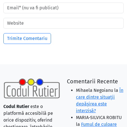
Comentarii Recente
Mihaela Negoianu
la
În
care dintre situaţii
depăşirea este
Codul Rutier
este o
interzisă?
platformă accesibilă pe
MARIA-SILVICA ROBITU
orice dispozitiv, oferind
la
Fumul de culoare
chestionare, întrebările