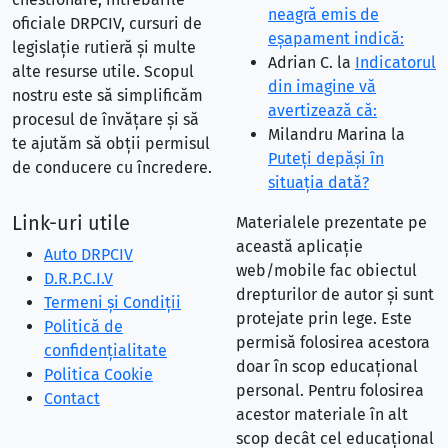
neagră emis de
oficiale DRPCIV, cursuri de
eşapament indică:
legislație rutieră și multe
Adrian C.
la
Indicatorul
alte resurse utile. Scopul
din imagine vă
nostru este să simplificăm
avertizează că:
procesul de învățare și să
Milandru Marina
la
te ajutăm să obții permisul
Puteţi depăşi în
de conducere cu încredere.
situaţia dată?
Link-uri utile
Materialele prezentate pe
această aplicație
Auto DRPCIV
web/mobile fac obiectul
D.R.P.C.I.V
drepturilor de autor și sunt
Termeni și Condiții
protejate prin lege. Este
Politică de
permisă folosirea acestora
confidențialitate
doar în scop educațional
Politica Cookie
personal. Pentru folosirea
Contact
acestor materiale în alt
scop decât cel educațional