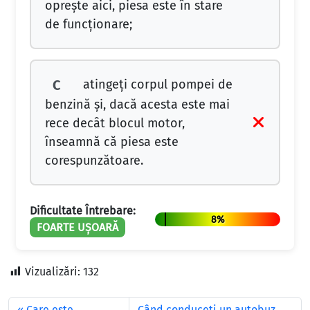
opreşte aici, piesa este în stare
de funcţionare;
atingeţi corpul pompei de
C
benzină şi, dacă acesta este mai
rece decât blocul motor,
înseamnă că piesa este
corespunzătoare.
Dificultate Întrebare:
8%
FOARTE UȘOARĂ
Vizualizări:
132
Care este
Când conduceţi un autobuz,