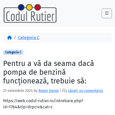
Skip to content
Skip to footer
Me
Acasă
Categoria C
Categoria C
Pentru a vă da seama dacă
pompa de benzină
funcţionează, trebuie să:
21 noiembrie 2024
by
Balan Danut
|
Lăsați un comentariu
https://web.codul-rutier.ro/intrebare.php?
id=1764&tip=drpciv&cat=c