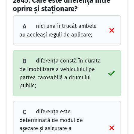
2845.
Care este diferenţa între
oprire şi staţionare?
nici una întrucât ambele
A
au aceleaşi reguli de aplicare;
diferenţa constă în durata
B
de imobilizare a vehiculului pe
partea carosabilă a drumului
public;
diferenţa este
C
determinată de modul de
aşezare şi asigurare a