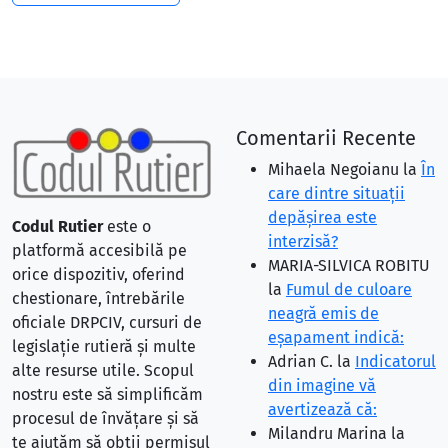
Comentarii Recente
Mihaela Negoianu
la
În
care dintre situaţii
depăşirea este
Codul Rutier
este o
interzisă?
platformă accesibilă pe
MARIA-SILVICA ROBITU
orice dispozitiv, oferind
la
Fumul de culoare
chestionare, întrebările
neagră emis de
oficiale DRPCIV, cursuri de
eşapament indică:
legislație rutieră și multe
Adrian C.
la
Indicatorul
alte resurse utile. Scopul
din imagine vă
nostru este să simplificăm
avertizează că:
procesul de învățare și să
Milandru Marina
la
te ajutăm să obții permisul