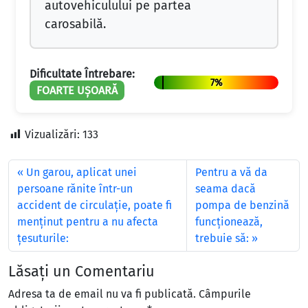
autovehiculului pe partea
carosabilă.
Dificultate Întrebare:
7%
FOARTE UȘOARĂ
Vizualizări:
133
Un garou, aplicat unei
Pentru a vă da
persoane rănite într-un
seama dacă
accident de circulaţie, poate fi
pompa de benzină
menţinut pentru a nu afecta
funcţionează,
ţesuturile:
trebuie să:
Lăsați un Comentariu
Adresa ta de email nu va fi publicată.
Câmpurile