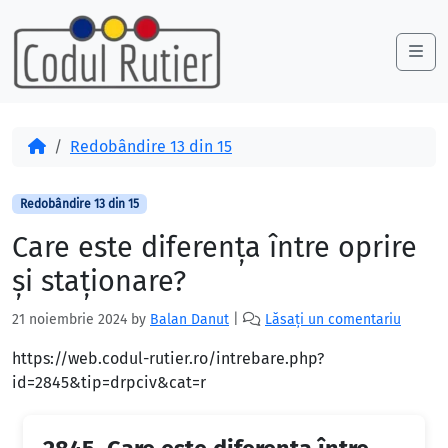
Skip to content
Skip to footer
Me
Acasă
Redobândire 13 din 15
Redobândire 13 din 15
Care este diferenţa între oprire
şi staţionare?
21 noiembrie 2024
by
Balan Danut
|
Lăsați un comentariu
https://web.codul-rutier.ro/intrebare.php?
id=2845&tip=drpciv&cat=r