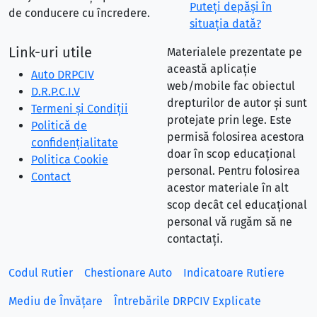
Puteţi depăşi în
de conducere cu încredere.
situaţia dată?
Link-uri utile
Materialele prezentate pe
această aplicație
Auto DRPCIV
web/mobile fac obiectul
D.R.P.C.I.V
drepturilor de autor și sunt
Termeni și Condiții
protejate prin lege. Este
Politică de
permisă folosirea acestora
confidențialitate
doar în scop educațional
Politica Cookie
personal. Pentru folosirea
Contact
acestor materiale în alt
scop decât cel educațional
personal vă rugăm să ne
contactați.
Codul Rutier
Chestionare Auto
Indicatoare Rutiere
Mediu de Învățare
Întrebările DRPCIV Explicate