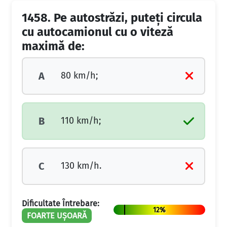
1458.
Pe autostrăzi, puteţi circula
cu autocamionul cu o viteză
maximă de:
80 km/h;
A
110 km/h;
B
130 km/h.
C
Dificultate Întrebare:
12%
FOARTE UȘOARĂ