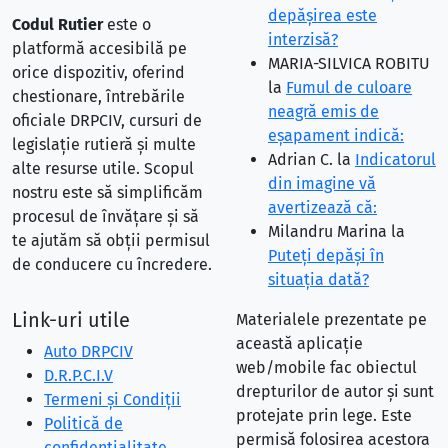
depăşirea este
Codul Rutier
este o
interzisă?
platformă accesibilă pe
MARIA-SILVICA ROBITU
orice dispozitiv, oferind
la
Fumul de culoare
chestionare, întrebările
neagră emis de
oficiale DRPCIV, cursuri de
eşapament indică:
legislație rutieră și multe
Adrian C.
la
Indicatorul
alte resurse utile. Scopul
din imagine vă
nostru este să simplificăm
avertizează că:
procesul de învățare și să
Milandru Marina
la
te ajutăm să obții permisul
Puteţi depăşi în
de conducere cu încredere.
situaţia dată?
Link-uri utile
Materialele prezentate pe
această aplicație
Auto DRPCIV
web/mobile fac obiectul
D.R.P.C.I.V
drepturilor de autor și sunt
Termeni și Condiții
protejate prin lege. Este
Politică de
permisă folosirea acestora
confidențialitate