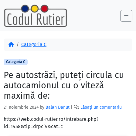
Skip to content
Skip to footer
Me
Acasă
Categoria C
Categoria C
Pe autostrăzi, puteţi circula cu
autocamionul cu o viteză
maximă de:
21 noiembrie 2024
by
Balan Danut
|
Lăsați un comentariu
https://web.codul-rutier.ro/intrebare.php?
id=1458&tip=drpciv&cat=c