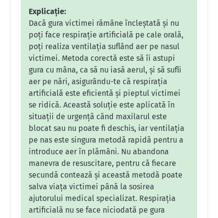
Explicație:
Dacă gura victimei rămâne încleștată și nu
poți face respirație artificială pe cale orală,
poți realiza ventilația suflând aer pe nasul
victimei. Metoda corectă este să îi astupi
gura cu mâna, ca să nu iasă aerul, și să sufli
aer pe nări, asigurându-te că respirația
artificială este eficientă și pieptul victimei
se ridică. Această soluție este aplicată în
situații de urgență când maxilarul este
blocat sau nu poate fi deschis, iar ventilația
pe nas este singura metodă rapidă pentru a
introduce aer în plămâni. Nu abandona
manevra de resuscitare, pentru că fiecare
secundă contează și această metodă poate
salva viața victimei până la sosirea
ajutorului medical specializat. Respirația
artificială nu se face niciodată pe gura