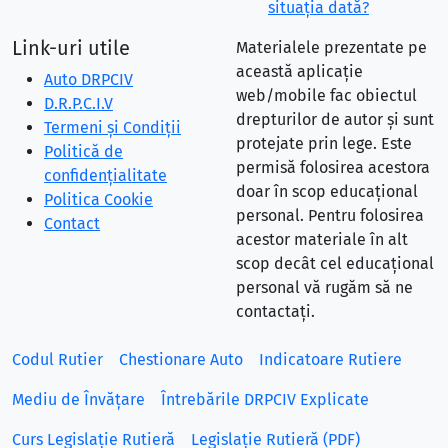
situaţia dată?
Link-uri utile
Materialele prezentate pe
această aplicație
Auto DRPCIV
web/mobile fac obiectul
D.R.P.C.I.V
drepturilor de autor și sunt
Termeni și Condiții
protejate prin lege. Este
Politică de
permisă folosirea acestora
confidențialitate
doar în scop educațional
Politica Cookie
personal. Pentru folosirea
Contact
acestor materiale în alt
scop decât cel educațional
personal vă rugăm să ne
contactați.
Codul Rutier
Chestionare Auto
Indicatoare Rutiere
Mediu de Învățare
Întrebările DRPCIV Explicate
Curs Legislație Rutieră
Legislație Rutieră (PDF)