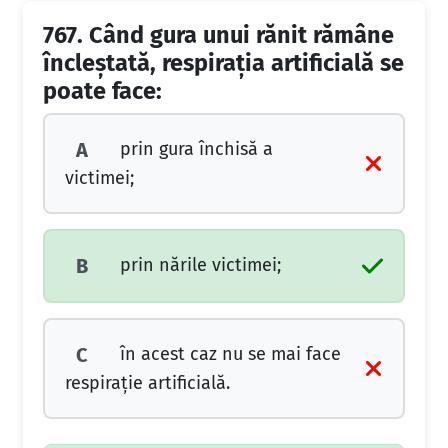
767.
Când gura unui rănit rămâne
încleştată, respiraţia artificială se
poate face:
prin gura închisă a
A
victimei;
prin nările victimei;
B
în acest caz nu se mai face
C
respiraţie artificială.