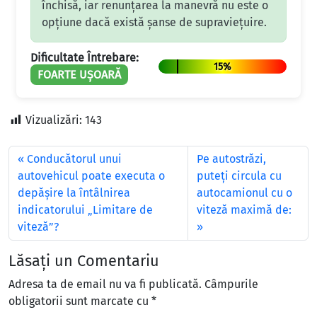
închisă, iar renunțarea la manevră nu este o
opțiune dacă există șanse de supraviețuire.
Dificultate Întrebare:
15%
FOARTE UȘOARĂ
Vizualizări:
143
Conducătorul unui
Pe autostrăzi,
autovehicul poate executa o
puteţi circula cu
depăşire la întâlnirea
autocamionul cu o
indicatorului „Limitare de
viteză maximă de:
viteză”?
Lăsați un Comentariu
Adresa ta de email nu va fi publicată.
Câmpurile
obligatorii sunt marcate cu
*