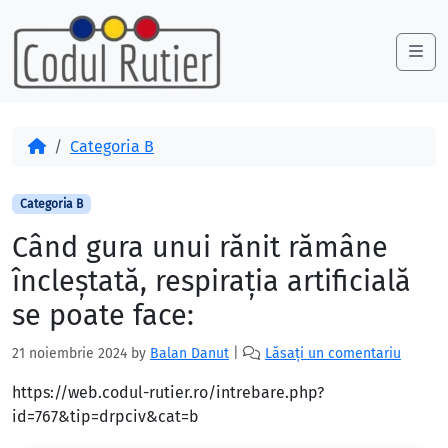
Skip to content
Skip to footer
Me
Acasă
Categoria B
Categoria B
Când gura unui rănit rămâne
încleştată, respiraţia artificială
se poate face:
21 noiembrie 2024
by
Balan Danut
|
Lăsați un comentariu
https://web.codul-rutier.ro/intrebare.php?
id=767&tip=drpciv&cat=b