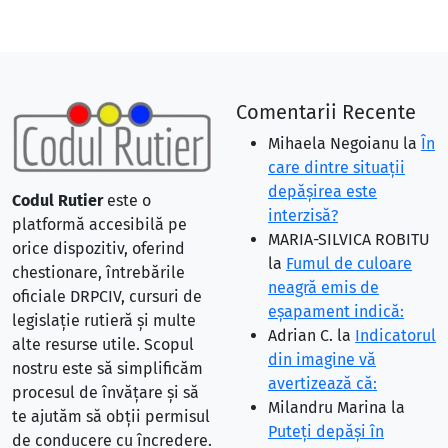
Comentarii Recente
Mihaela Negoianu
la
În
care dintre situaţii
depăşirea este
Codul Rutier
este o
interzisă?
platformă accesibilă pe
MARIA-SILVICA ROBITU
orice dispozitiv, oferind
la
Fumul de culoare
chestionare, întrebările
neagră emis de
oficiale DRPCIV, cursuri de
eşapament indică:
legislație rutieră și multe
Adrian C.
la
Indicatorul
alte resurse utile. Scopul
din imagine vă
nostru este să simplificăm
avertizează că:
procesul de învățare și să
Milandru Marina
la
te ajutăm să obții permisul
Puteţi depăşi în
de conducere cu încredere.