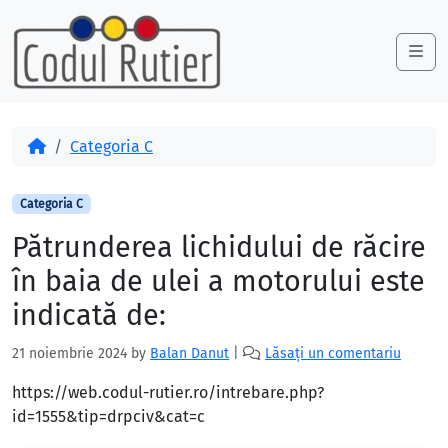
Skip to content
Skip to footer
Me
Acasă
Categoria C
Categoria C
Pătrunderea lichidului de răcire
în baia de ulei a motorului este
indicată de:
21 noiembrie 2024
by
Balan Danut
|
Lăsați un comentariu
https://web.codul-rutier.ro/intrebare.php?
id=1555&tip=drpciv&cat=c