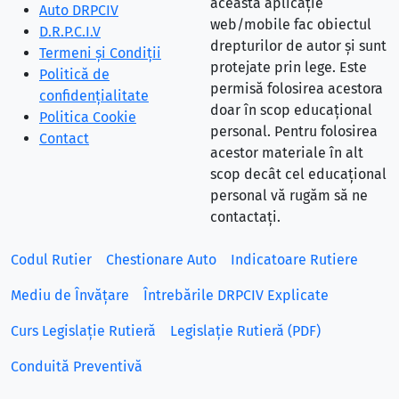
această aplicație
Auto DRPCIV
web/mobile fac obiectul
D.R.P.C.I.V
drepturilor de autor și sunt
Termeni și Condiții
protejate prin lege. Este
Politică de
permisă folosirea acestora
confidențialitate
doar în scop educațional
Politica Cookie
personal. Pentru folosirea
Contact
acestor materiale în alt
scop decât cel educațional
personal vă rugăm să ne
contactați.
Codul Rutier
Chestionare Auto
Indicatoare Rutiere
Mediu de Învățare
Întrebările DRPCIV Explicate
Curs Legislație Rutieră
Legislație Rutieră (PDF)
Conduită Preventivă