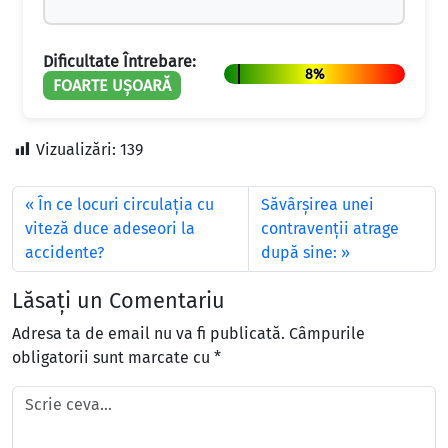
Dificultate Întrebare:
8%
FOARTE UȘOARĂ
Vizualizări:
139
În ce locuri circulaţia cu
Săvârşirea unei
viteză duce adeseori la
contravenţii atrage
accidente?
după sine:
Lăsați un Comentariu
Adresa ta de email nu va fi publicată.
Câmpurile
obligatorii sunt marcate cu
*