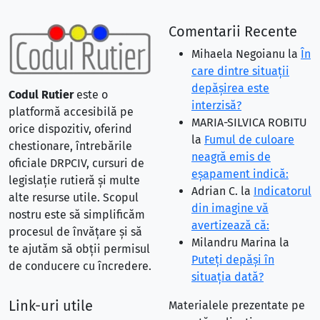
Comentarii Recente
Mihaela Negoianu
la
În
care dintre situaţii
depăşirea este
Codul Rutier
este o
interzisă?
platformă accesibilă pe
MARIA-SILVICA ROBITU
orice dispozitiv, oferind
la
Fumul de culoare
chestionare, întrebările
neagră emis de
oficiale DRPCIV, cursuri de
eşapament indică:
legislație rutieră și multe
Adrian C.
la
Indicatorul
alte resurse utile. Scopul
din imagine vă
nostru este să simplificăm
avertizează că:
procesul de învățare și să
Milandru Marina
la
te ajutăm să obții permisul
Puteţi depăşi în
de conducere cu încredere.
situaţia dată?
Link-uri utile
Materialele prezentate pe