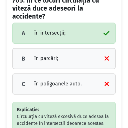
705.
În ce locuri circulaţia cu
viteză duce adeseori la
accidente?
în intersecţii;
A
în parcări;
B
în poligoanele auto.
C
Explicație:
Circulația cu viteză excesivă duce adesea la
accidente în intersecții deoarece acestea