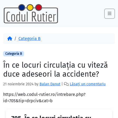
Skip to content
Skip to footer
Me
Acasă
Categoria B
Categoria B
În ce locuri circulaţia cu viteză
duce adeseori la accidente?
21 noiembrie 2024
by
Balan Danut
|
Lăsați un comentariu
https://web.codul-rutier.ro/intrebare.php?
id=705&tip=drpciv&cat=b