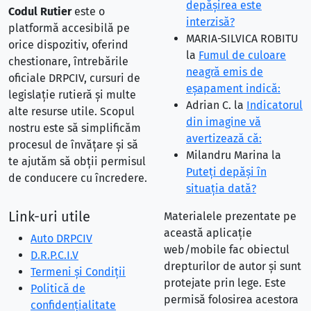
depăşirea este
Codul Rutier
este o
interzisă?
platformă accesibilă pe
MARIA-SILVICA ROBITU
orice dispozitiv, oferind
la
Fumul de culoare
chestionare, întrebările
neagră emis de
oficiale DRPCIV, cursuri de
eşapament indică:
legislație rutieră și multe
Adrian C.
la
Indicatorul
alte resurse utile. Scopul
din imagine vă
nostru este să simplificăm
avertizează că:
procesul de învățare și să
Milandru Marina
la
te ajutăm să obții permisul
Puteţi depăşi în
de conducere cu încredere.
situaţia dată?
Link-uri utile
Materialele prezentate pe
această aplicație
Auto DRPCIV
web/mobile fac obiectul
D.R.P.C.I.V
drepturilor de autor și sunt
Termeni și Condiții
protejate prin lege. Este
Politică de
permisă folosirea acestora
confidențialitate