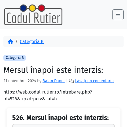
Skip to content
Skip to footer
Me
Acasă
Categoria B
Categoria B
Mersul înapoi este interzis:
21 noiembrie 2024
by
Balan Danut
|
Lăsați un comentariu
https://web.codul-rutier.ro/intrebare.php?
id=526&tip=drpciv&cat=b
526.
Mersul înapoi este interzis: