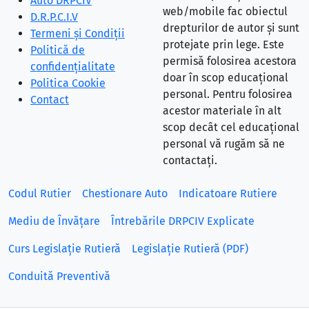
Auto DRPCIV
web/mobile fac obiectul
D.R.P.C.I.V
drepturilor de autor și sunt
Termeni și Condiții
protejate prin lege. Este
Politică de
permisă folosirea acestora
confidențialitate
doar în scop educațional
Politica Cookie
personal. Pentru folosirea
Contact
acestor materiale în alt
scop decât cel educațional
personal vă rugăm să ne
contactați.
Codul Rutier
Chestionare Auto
Indicatoare Rutiere
Mediu de Învățare
Întrebările DRPCIV Explicate
Curs Legislație Rutieră
Legislație Rutieră (PDF)
Conduită Preventivă