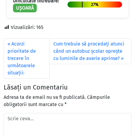
Dificultate Întrebare:
27%
UȘOARĂ
Vizualizări:
165
Acorzi
Cum trebuie să procedaţi atunci
prioritate de
când un autobuz şcolar opreşte
trecere în
cu luminile de avarie aprinse?
următoarele
situaţii:
Lăsați un Comentariu
Adresa ta de email nu va fi publicată.
Câmpurile
obligatorii sunt marcate cu
*