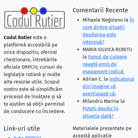
Comentarii Recente
Mihaela Negoianu
la
În
care dintre situaţii
depăşirea este
Codul Rutier
este o
interzisă?
platformă accesibilă pe
MARIA-SILVICA ROBITU
orice dispozitiv, oferind
la
Fumul de culoare
chestionare, întrebările
neagră emis de
oficiale DRPCIV, cursuri de
eşapament indică:
legislație rutieră și multe
Adrian C.
la
Indicatorul
alte resurse utile. Scopul
din imagine vă
nostru este să simplificăm
avertizează că:
procesul de învățare și să
Milandru Marina
la
te ajutăm să obții permisul
Puteţi depăşi în
de conducere cu încredere.
situaţia dată?
Link-uri utile
Materialele prezentate pe
această aplicație