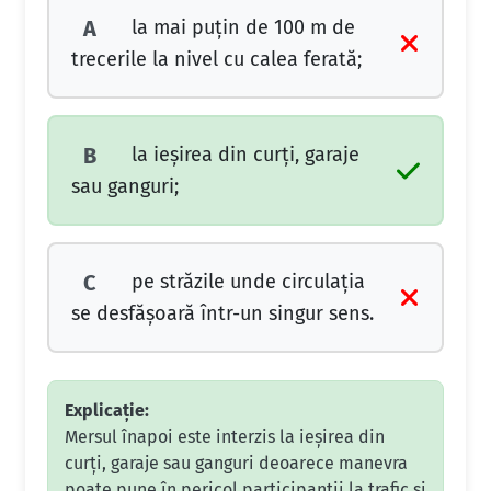
la mai puţin de 100 m de
A
trecerile la nivel cu calea ferată;
la ieşirea din curţi, garaje
B
sau ganguri;
pe străzile unde circulaţia
C
se desfăşoară într-un singur sens.
Explicație:
Mersul înapoi este interzis la ieșirea din
curți, garaje sau ganguri deoarece manevra
poate pune în pericol participanții la trafic și