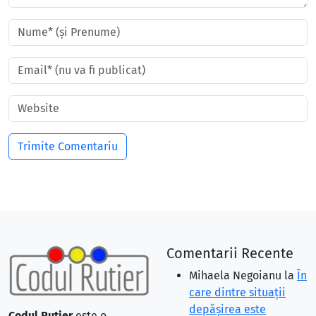
Comentarii Recente
Mihaela Negoianu
la
În
care dintre situaţii
depăşirea este
Codul Rutier
este o