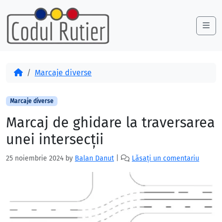
Skip to content
Skip to footer
Me
Acasă
Marcaje diverse
Marcaje diverse
Marcaj de ghidare la traversarea
unei intersecții
25 noiembrie 2024
by
Balan Danut
|
Lăsați un comentariu