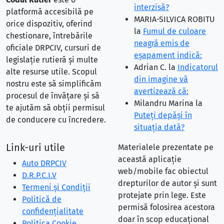
interzisă?
platformă accesibilă pe
MARIA-SILVICA ROBITU
orice dispozitiv, oferind
la
Fumul de culoare
chestionare, întrebările
neagră emis de
oficiale DRPCIV, cursuri de
eşapament indică:
legislație rutieră și multe
Adrian C.
la
Indicatorul
alte resurse utile. Scopul
din imagine vă
nostru este să simplificăm
avertizează că:
procesul de învățare și să
Milandru Marina
la
te ajutăm să obții permisul
Puteţi depăşi în
de conducere cu încredere.
situaţia dată?
Link-uri utile
Materialele prezentate pe
această aplicație
Auto DRPCIV
web/mobile fac obiectul
D.R.P.C.I.V
drepturilor de autor și sunt
Termeni și Condiții
protejate prin lege. Este
Politică de
permisă folosirea acestora
confidențialitate
doar în scop educațional
Politica Cookie