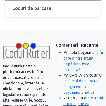
Locuri de parcare
Comentarii Recente
Mihaela Negoianu
la
În
care dintre situaţii
depăşirea este
Codul Rutier
este o
interzisă?
platformă accesibilă pe
MARIA-SILVICA ROBITU
orice dispozitiv, oferind
la
Fumul de culoare
chestionare, întrebările
neagră emis de
oficiale DRPCIV, cursuri de
eşapament indică:
legislație rutieră și multe
Adrian C.
la
Indicatorul
alte resurse utile. Scopul
din imagine vă
nostru este să simplificăm