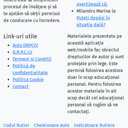
avertizează că:
procesul de învățare și să
Milandru Marina
la
te ajutăm să obții permisul
Puteţi depăşi în
de conducere cu încredere.
situaţia dată?
Link-uri utile
Materialele prezentate pe
această aplicație
Auto DRPCIV
web/mobile fac obiectul
D.R.P.C.I.V
drepturilor de autor și sunt
Termeni și Condiții
protejate prin lege. Este
Politică de
permisă folosirea acestora
confidențialitate
doar în scop educațional
Politica Cookie
personal. Pentru folosirea
Contact
acestor materiale în alt
scop decât cel educațional
personal vă rugăm să ne
contactați.
Codul Rutier
Chestionare Auto
Indicatoare Rutiere