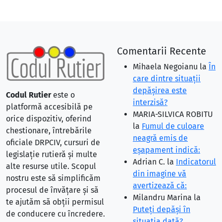
Comentarii Recente
Mihaela Negoianu
la
În
care dintre situaţii
depăşirea este
Codul Rutier
este o
interzisă?
platformă accesibilă pe
MARIA-SILVICA ROBITU
orice dispozitiv, oferind
la
Fumul de culoare
chestionare, întrebările
neagră emis de
oficiale DRPCIV, cursuri de
eşapament indică:
legislație rutieră și multe
Adrian C.
la
Indicatorul
alte resurse utile. Scopul
din imagine vă
nostru este să simplificăm
avertizează că:
procesul de învățare și să
Milandru Marina
la
te ajutăm să obții permisul
Puteţi depăşi în
de conducere cu încredere.
situaţia dată?