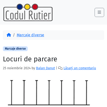
Skip to content
Skip to footer
Me
Acasă
Marcaje diverse
Marcaje diverse
Locuri de parcare
25 noiembrie 2024
by
Balan Danut
|
Lăsați un comentariu