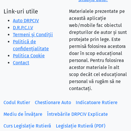
Link-uri utile
Materialele prezentate pe
această aplicație
Auto DRPCIV
web/mobile fac obiectul
D.R.P.C.I.V
drepturilor de autor și sunt
Termeni și Condiții
protejate prin lege. Este
Politică de
permisă folosirea acestora
confidențialitate
doar în scop educațional
Politica Cookie
personal. Pentru folosirea
Contact
acestor materiale în alt
scop decât cel educațional
personal vă rugăm să ne
contactați.
Codul Rutier
Chestionare Auto
Indicatoare Rutiere
Mediu de Învățare
Întrebările DRPCIV Explicate
Curs Legislație Rutieră
Legislație Rutieră (PDF)