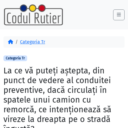
Skip to content
Skip to footer
Me
Acasă
Categoria Tr
Categoria Tr
La ce vă puteți aștepta, din
punct de vedere al conduitei
preventive, dacă circulați în
spatele unui camion cu
remorcă, ce intenționează să
vireze la dreapta pe o stradă