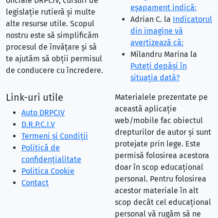
oficiale DRPCIV, cursuri de
eşapament indică:
legislație rutieră și multe
Adrian C.
la
Indicatorul
alte resurse utile. Scopul
din imagine vă
nostru este să simplificăm
avertizează că:
procesul de învățare și să
Milandru Marina
la
te ajutăm să obții permisul
Puteţi depăşi în
de conducere cu încredere.
situaţia dată?
Link-uri utile
Materialele prezentate pe
această aplicație
Auto DRPCIV
web/mobile fac obiectul
D.R.P.C.I.V
drepturilor de autor și sunt
Termeni și Condiții
protejate prin lege. Este
Politică de
permisă folosirea acestora
confidențialitate
doar în scop educațional
Politica Cookie
personal. Pentru folosirea
Contact
acestor materiale în alt
scop decât cel educațional
personal vă rugăm să ne