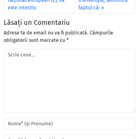
naţional european (E), vă
o anvelopă, semnifică
este interzis:
faptul că:
Lăsați un Comentariu
Adresa ta de email nu va fi publicată.
Câmpurile
obligatorii sunt marcate cu
*