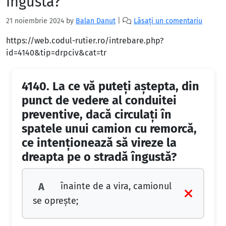
îngustă?
21 noiembrie 2024
by
Balan Danut
|
Lăsați un comentariu
https://web.codul-rutier.ro/intrebare.php?
id=4140&tip=drpciv&cat=tr
4140.
La ce vă puteți aștepta, din
punct de vedere al conduitei
preventive, dacă circulați în
spatele unui camion cu remorcă,
ce intenționează să vireze la
dreapta pe o stradă îngustă?
înainte de a vira, camionul
A
se oprește;