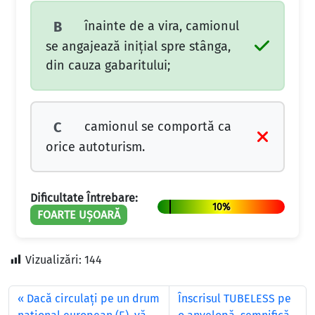
înainte de a vira, camionul
B
se angajează inițial spre stânga,
din cauza gabaritului;
camionul se comportă ca
C
orice autoturism.
Dificultate Întrebare:
10%
FOARTE UȘOARĂ
Vizualizări:
144
Dacă circulaţi pe un drum
Înscrisul TUBELESS pe