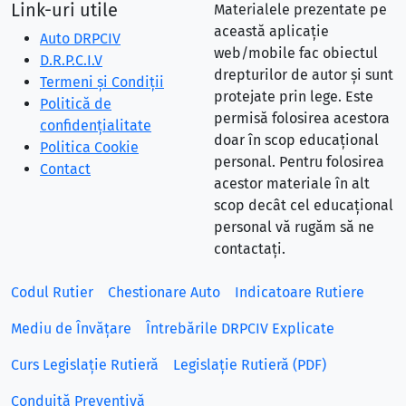
Link-uri utile
Materialele prezentate pe
această aplicație
Auto DRPCIV
web/mobile fac obiectul
D.R.P.C.I.V
drepturilor de autor și sunt
Termeni și Condiții
protejate prin lege. Este
Politică de
permisă folosirea acestora
confidențialitate
doar în scop educațional
Politica Cookie
personal. Pentru folosirea
Contact
acestor materiale în alt
scop decât cel educațional
personal vă rugăm să ne
contactați.
Codul Rutier
Chestionare Auto
Indicatoare Rutiere
Mediu de Învățare
Întrebările DRPCIV Explicate
Curs Legislație Rutieră
Legislație Rutieră (PDF)
Conduită Preventivă