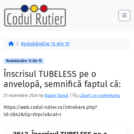
Skip to content
Skip to footer
Me
Acasă
Redobândire 13 din 15
Redobândire 13 din 15
Înscrisul TUBELESS pe o
anvelopă, semnifică faptul că:
21 noiembrie 2024
by
Balan Danut
|
Lăsați un comentariu
https://web.codul-rutier.ro/intrebare.php?
id=2842&tip=drpciv&cat=r