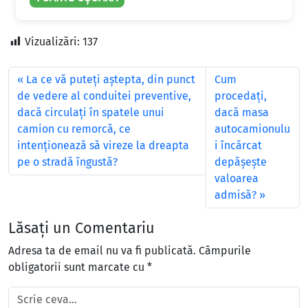
Vizualizări:
137
La ce vă puteți aștepta, din punct
Cum
de vedere al conduitei preventive,
procedaţi,
dacă circulați în spatele unui
dacă masa
camion cu remorcă, ce
autocamionulu
intenționează să vireze la dreapta
i încărcat
pe o stradă îngustă?
depăşeşte
valoarea
admisă?
Lăsați un Comentariu
Adresa ta de email nu va fi publicată.
Câmpurile
obligatorii sunt marcate cu
*