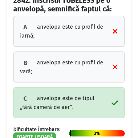
2842.
Înscrisul TUBELESS pe o
anvelopă, semnifică faptul că:
anvelopa este cu profil de
A
iarnă;
anvelopa este cu profil de
B
vară;
anvelopa este de tipul
C
„fără cameră de aer”.
Dificultate Întrebare:
3%
FOARTE UȘOARĂ