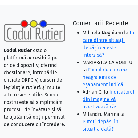
Comentarii Recente
Mihaela Negoianu
la
În
care dintre situaţii
depăşirea este
Codul Rutier
este o
interzisă?
platformă accesibilă pe
MARIA-SILVICA ROBITU
orice dispozitiv, oferind
la
Fumul de culoare
chestionare, întrebările
neagră emis de
oficiale DRPCIV, cursuri de
eşapament indică:
legislație rutieră și multe
Adrian C.
la
Indicatorul
alte resurse utile. Scopul
din imagine vă
nostru este să simplificăm
avertizează că:
procesul de învățare și să
Milandru Marina
la
te ajutăm să obții permisul
Puteţi depăşi în
de conducere cu încredere.
situaţia dată?