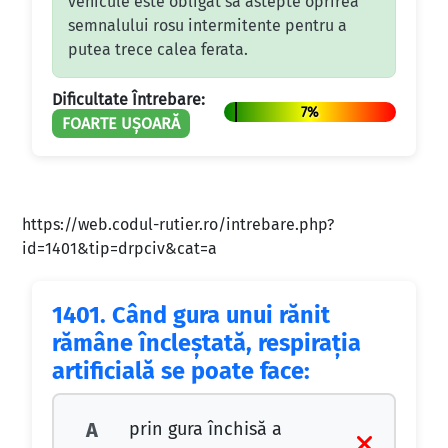
vehicule este obligat sa astepte oprirea
semnalului rosu intermitente pentru a
putea trece calea ferata.
Dificultate Întrebare:
7%
FOARTE UȘOARĂ
https://web.codul-rutier.ro/intrebare.php?
id=1401&tip=drpciv&cat=a
1401.
Când gura unui rănit
rămâne încleştată, respiraţia
artificială se poate face:
prin gura închisă a
A