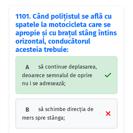
1101.
Când poliţistul se află cu
spatele la motocicleta care se
apropie şi cu braţul stâng întins
orizontal, conducătorul
acesteia trebuie:
să continue deplasarea,
A
deoarece semnalul de oprire
nu i se adresează;
să schimbe direcţia de
B
mers spre stânga;