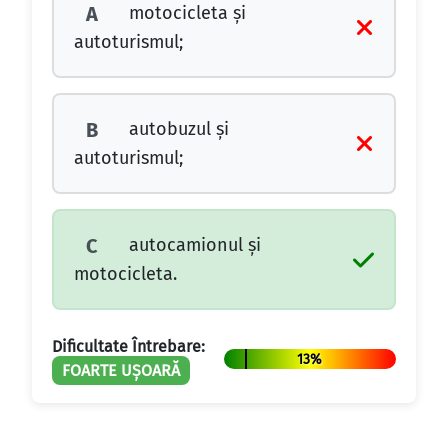
motocicleta şi
A
autoturismul;
autobuzul şi
B
autoturismul;
autocamionul şi
C
motocicleta.
Dificultate Întrebare:
13%
FOARTE UȘOARĂ