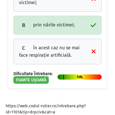
victimei;
prin nările victimei;
B
în acest caz nu se mai
C
face respiraţie artificială.
Dificultate Întrebare:
14%
FOARTE UȘOARĂ
https://web.codul-rutier.ro/intrebare.php?
id=1101&tip=drpciv&cat=a