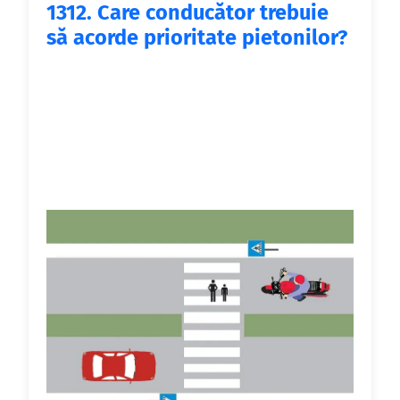
1312.
Care conducător trebuie
să acorde prioritate pietonilor?