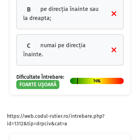
pe direcţia înainte sau
B
la dreapta;
numai pe direcţia
C
înainte.
Dificultate Întrebare:
14%
FOARTE UȘOARĂ
https://web.codul-rutier.ro/intrebare.php?
id=1312&tip=drpciv&cat=a