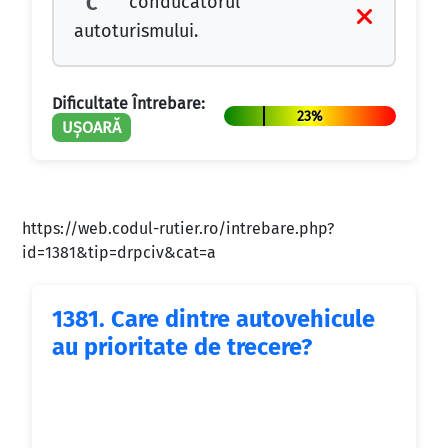
conducătorul
C
autoturismului.
Dificultate Întrebare:
23%
UȘOARĂ
https://web.codul-rutier.ro/intrebare.php?
id=1381&tip=drpciv&cat=a
1381.
Care dintre autovehicule
au prioritate de trecere?