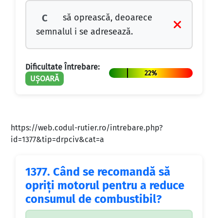
să oprească, deoarece
C
semnalul i se adresează.
Dificultate Întrebare:
22%
UȘOARĂ
https://web.codul-rutier.ro/intrebare.php?
id=1377&tip=drpciv&cat=a
1377.
Când se recomandă să
opriţi motorul pentru a reduce
consumul de combustibil?