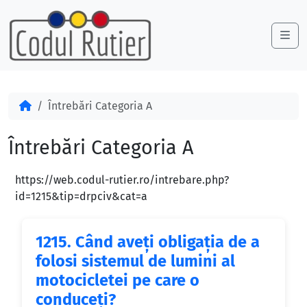
Skip to content
Skip to footer
Me
Acasă
Întrebări Categoria A
Întrebări Categoria A
https://web.codul-rutier.ro/intrebare.php?
id=1215&tip=drpciv&cat=a
1215.
Când aveţi obligaţia de a
folosi sistemul de lumini al
motocicletei pe care o
conduceţi?