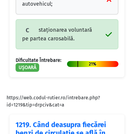
autovehicul;
staţionarea voluntară
C
pe partea carosabilă.
Dificultate Întrebare:
21%
UȘOARĂ
https://web.codul-rutier.ro/intrebare.php?
id=1219&tip=drpciv&cat=a
1219.
Când deasupra fiecărei
benzi de circulaţie se află în