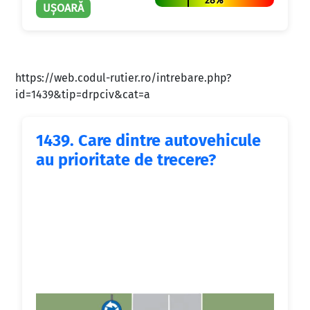
28%
UȘOARĂ
https://web.codul-rutier.ro/intrebare.php?
id=1439&tip=drpciv&cat=a
1439.
Care dintre autovehicule
au prioritate de trecere?