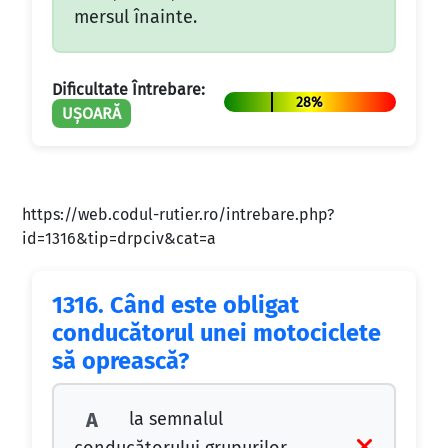
mersul înainte.
Dificultate Întrebare:
28%
UȘOARĂ
https://web.codul-rutier.ro/intrebare.php?
id=1316&tip=drpciv&cat=a
1316.
Când este obligat
conducătorul unei motociclete
să oprească?
la semnalul
A