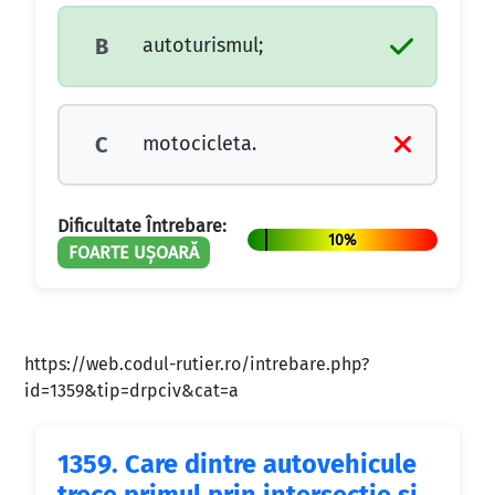
autoturismul;
B
motocicleta.
C
Dificultate Întrebare:
10%
FOARTE UȘOARĂ
https://web.codul-rutier.ro/intrebare.php?
id=1359&tip=drpciv&cat=a
1359.
Care dintre autovehicule