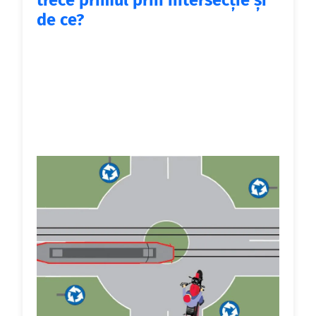
trece primul prin intersecţie şi
de ce?