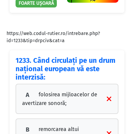
FOARTE UȘOARĂ
https://web.codul-rutier.ro/intrebare.php?
id=1233&tip=drpciv&cat=a
1233.
Când circulaţi pe un drum
naţional european vă este
interzisă:
folosirea mijloacelor de
A
avertizare sonoră;
remorcarea altui
B