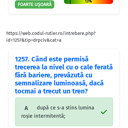
13%
FOARTE UȘOARĂ
https://web.codul-rutier.ro/intrebare.php?
id=1257&tip=drpciv&cat=a
1257.
Când este permisă
trecerea la nivel cu o cale ferată
fără bariere, prevăzută cu
semnalizare luminoasă, dacă
tocmai a trecut un tren?
după ce s-a stins lumina
A
roşie intermitentă;