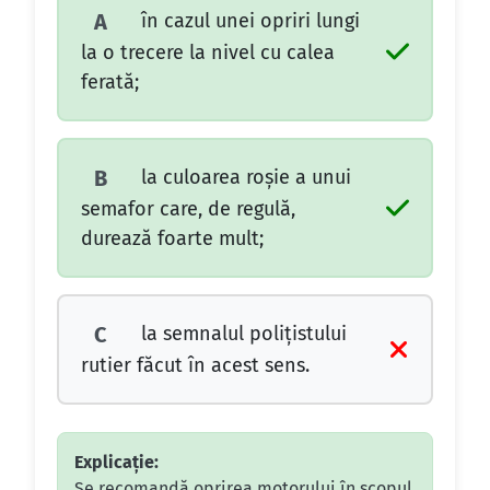
în cazul unei opriri lungi
A
la o trecere la nivel cu calea
ferată;
la culoarea roşie a unui
B
semafor care, de regulă,
durează foarte mult;
la semnalul poliţistului
C
rutier făcut în acest sens.
Explicație:
Se recomandă oprirea motorului în scopul