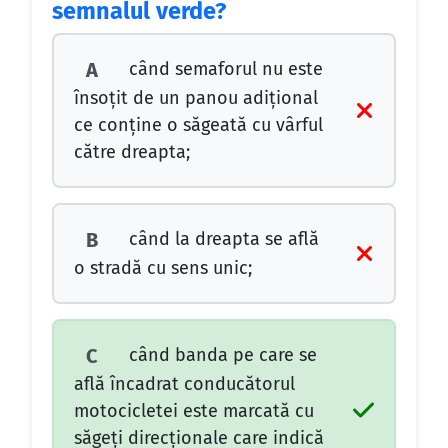
semnalul verde?
când semaforul nu este
A
însoţit de un panou adiţional
ce conţine o săgeată cu vârful
către dreapta;
când la dreapta se află
B
o stradă cu sens unic;
când banda pe care se
C
află încadrat conducătorul
motocicletei este marcată cu
săgeţi direcţionale care indică