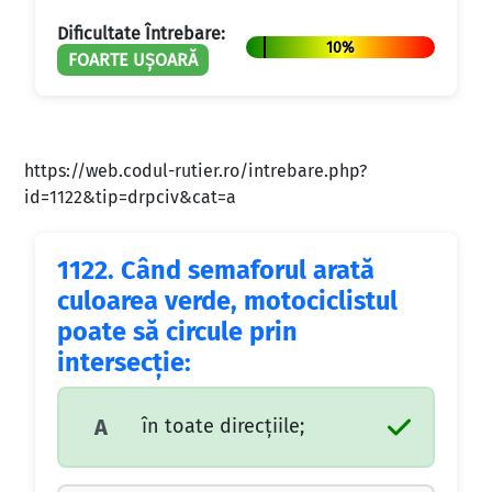
Dificultate Întrebare:
10%
FOARTE UȘOARĂ
https://web.codul-rutier.ro/intrebare.php?
id=1122&tip=drpciv&cat=a
1122.
Când semaforul arată
culoarea verde, motociclistul
poate să circule prin
intersecţie:
în toate direcţiile;
A