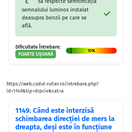
să respecte semnificaţia
C
semnalului luminos instalat
deasupra benzii pe care se
află.
Dificultate Întrebare:
10%
FOARTE UȘOARĂ
https://web.codul-rutier.ro/intrebare.php?
id=1149&tip=drpciv&cat=a
1149.
Când este interzisă
schimbarea direcţiei de mers la
dreapta, deşi este în funcţiune