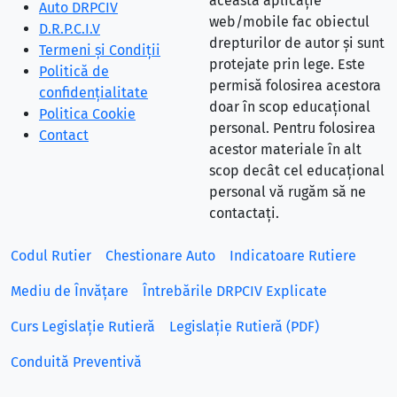
această aplicație
Auto DRPCIV
web/mobile fac obiectul
D.R.P.C.I.V
drepturilor de autor și sunt
Termeni și Condiții
protejate prin lege. Este
Politică de
permisă folosirea acestora
confidențialitate
doar în scop educațional
Politica Cookie
personal. Pentru folosirea
Contact
acestor materiale în alt
scop decât cel educațional
personal vă rugăm să ne
contactați.
Codul Rutier
Chestionare Auto
Indicatoare Rutiere
Mediu de Învățare
Întrebările DRPCIV Explicate
Curs Legislație Rutieră
Legislație Rutieră (PDF)
Conduită Preventivă