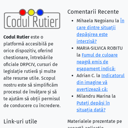
Comentarii Recente
Mihaela Negoianu
la
În
care dintre situaţii
depăşirea este
Codul Rutier
este o
interzisă?
platformă accesibilă pe
MARIA-SILVICA ROBITU
orice dispozitiv, oferind
la
Fumul de culoare
chestionare, întrebările
neagră emis de
oficiale DRPCIV, cursuri de
eşapament indică:
legislație rutieră și multe
Adrian C.
la
Indicatorul
alte resurse utile. Scopul
din imagine vă
nostru este să simplificăm
avertizează că:
procesul de învățare și să
Milandru Marina
la
te ajutăm să obții permisul
Puteţi depăşi în
de conducere cu încredere.
situaţia dată?
Link-uri utile
Materialele prezentate pe