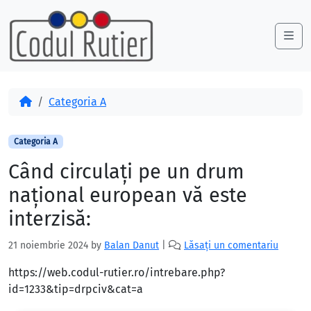
Skip to content
Skip to footer
Me
Acasă
Categoria A
Categoria A
Când circulaţi pe un drum
naţional european vă este
interzisă:
21 noiembrie 2024
by
Balan Danut
|
Lăsați un comentariu
https://web.codul-rutier.ro/intrebare.php?
id=1233&tip=drpciv&cat=a