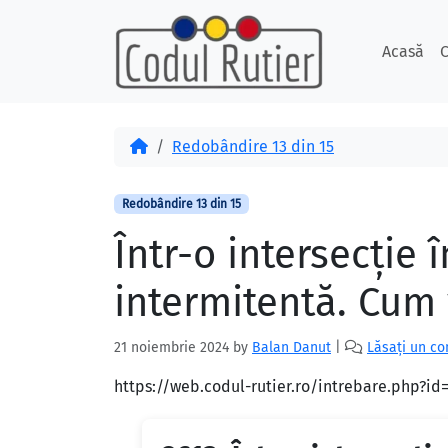
Skip to content
Skip to footer
Acasă
C
Acasă
Redobândire 13 din 15
Redobândire 13 din 15
Într-o intersecţie
intermitentă. Cum 
21 noiembrie 2024
by
Balan Danut
|
Lăsați un c
https://web.codul-rutier.ro/intrebare.php?i