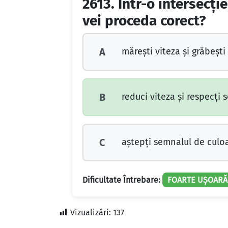
2613.
Într-o intersecţi
vei proceda corect?
măreşti viteza şi grăbeşti
A
reduci viteza şi respecţi s
B
aştepţi semnalul de culoa
C
Dificultate Întrebare:
FOARTE UȘOARĂ
Vizualizări:
137