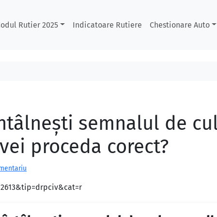
odul Rutier 2025
Indicatoare Rutiere
Chestionare Auto
 întâlneşti semnalul de c
vei proceda corect?
omentariu
d=2613&tip=drpciv&cat=r