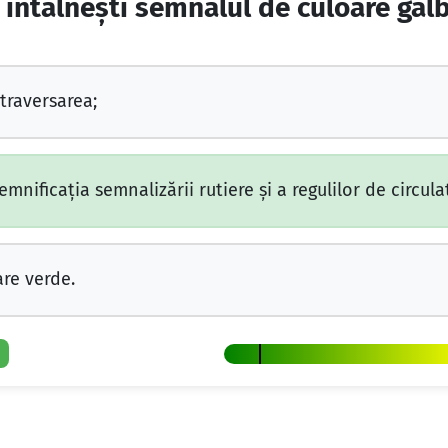
e întâlneşti semnalul de culoare ga
 traversarea;
emnificaţia semnalizării rutiere şi a regulilor de circulaţ
re verde.