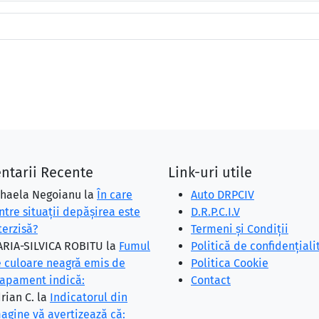
ntarii Recente
Link-uri utile
haela Negoianu
la
În care
Auto DRPCIV
ntre situaţii depăşirea este
D.R.P.C.I.V
terzisă?
Termeni și Condiții
RIA-SILVICA ROBITU
la
Fumul
Politică de confidențiali
 culoare neagră emis de
Politica Cookie
apament indică:
Contact
rian C.
la
Indicatorul din
agine vă avertizează că: