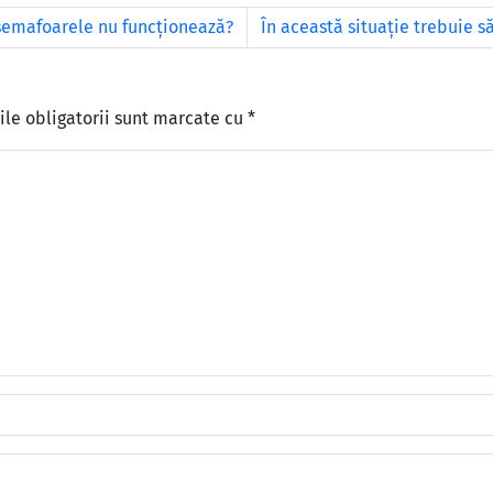
 semafoarele nu funcționează?
În această situaţie trebuie s
le obligatorii sunt marcate cu
*