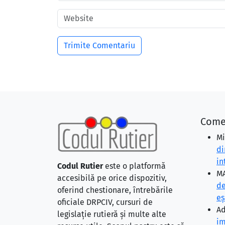
Come
Mi
di
in
Codul Rutier
este o platformă
MA
accesibilă pe orice dispozitiv,
de
oferind chestionare, întrebările
eş
oficiale DRPCIV, cursuri de
Ad
legislație rutieră și multe alte
im