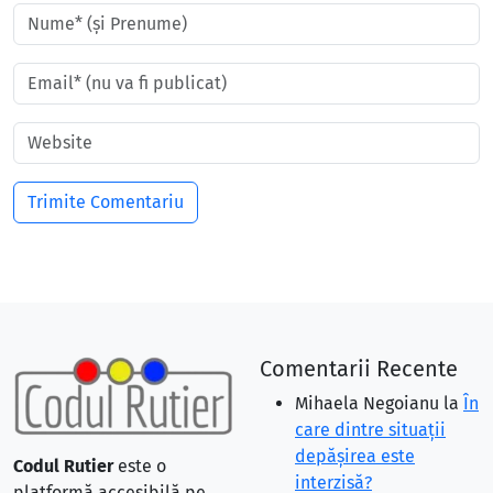
Comentarii Recente
Mihaela Negoianu
la
În
care dintre situaţii
depăşirea este
Codul Rutier
este o
interzisă?
platformă accesibilă pe