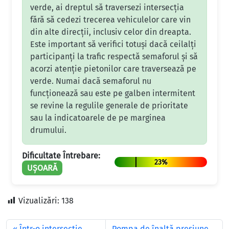
verde, ai dreptul să traversezi intersecția
fără să cedezi trecerea vehiculelor care vin
din alte direcții, inclusiv celor din dreapta.
Este important să verifici totuși dacă ceilalți
participanți la trafic respectă semaforul și să
acorzi atenție pietonilor care traversează pe
verde. Numai dacă semaforul nu
funcționează sau este pe galben intermitent
se revine la regulile generale de prioritate
sau la indicatoarele de pe marginea
drumului.
Dificultate Întrebare:
23%
UȘOARĂ
Vizualizări:
138
Într-o intersecţie
Pompa de înaltă presiune