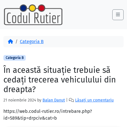
Skip to content
Skip to footer
Me
Acasă
Categoria B
Categoria B
În această situaţie trebuie să
cedaţi trecerea vehiculului din
dreapta?
21 noiembrie 2024
by
Balan Danut
|
Lăsați un comentariu
https://web.codul-rutier.ro/intrebare.php?
id=589&tip=drpciv&cat=b