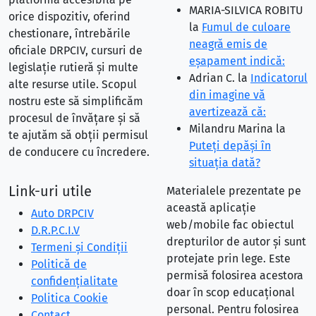
MARIA-SILVICA ROBITU
orice dispozitiv, oferind
la
Fumul de culoare
chestionare, întrebările
neagră emis de
oficiale DRPCIV, cursuri de
eşapament indică:
legislație rutieră și multe
Adrian C.
la
Indicatorul
alte resurse utile. Scopul
din imagine vă
nostru este să simplificăm
avertizează că:
procesul de învățare și să
Milandru Marina
la
te ajutăm să obții permisul
Puteţi depăşi în
de conducere cu încredere.
situaţia dată?
Link-uri utile
Materialele prezentate pe
această aplicație
Auto DRPCIV
web/mobile fac obiectul
D.R.P.C.I.V
drepturilor de autor și sunt
Termeni și Condiții
protejate prin lege. Este
Politică de
permisă folosirea acestora
confidențialitate
doar în scop educațional
Politica Cookie
personal. Pentru folosirea
Contact