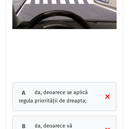
da, deoarece se aplică
A
regula priorităţii de dreapta;
da, deoarece vă
B