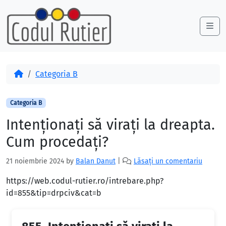
Skip to content
Skip to footer
Me
Acasă
Categoria B
Categoria B
Intenţionaţi să viraţi la dreapta.
Cum procedaţi?
21 noiembrie 2024
by
Balan Danut
|
Lăsați un comentariu
https://web.codul-rutier.ro/intrebare.php?
id=855&tip=drpciv&cat=b