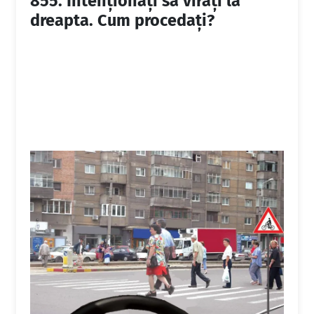
855.
Intenţionaţi să viraţi la
dreapta. Cum procedaţi?