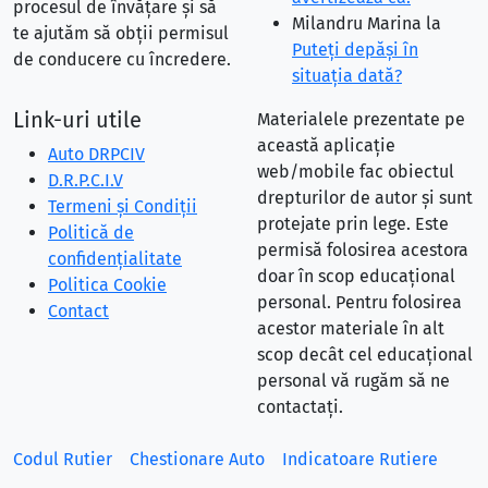
procesul de învățare și să
Milandru Marina
la
te ajutăm să obții permisul
Puteţi depăşi în
de conducere cu încredere.
situaţia dată?
Link-uri utile
Materialele prezentate pe
această aplicație
Auto DRPCIV
web/mobile fac obiectul
D.R.P.C.I.V
drepturilor de autor și sunt
Termeni și Condiții
protejate prin lege. Este
Politică de
permisă folosirea acestora
confidențialitate
doar în scop educațional
Politica Cookie
personal. Pentru folosirea
Contact
acestor materiale în alt
scop decât cel educațional
personal vă rugăm să ne
contactați.
Codul Rutier
Chestionare Auto
Indicatoare Rutiere