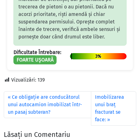
trecerea de pietoni o au pietonii. Dacă nu
acorzi prioritate, riști amendă și chiar
suspendarea permisului. Oprește complet
înainte de trecere, verifică ambele sensuri și
pornește doar când drumul este liber.
Dificultate Întrebare:
3%
FOARTE UȘOARĂ
Vizualizări:
139
Ce obligaţie are conducătorul
Imobilizarea
unui autocamion imobilizat într-
unui braţ
un pasaj subteran?
fracturat se
face:
Lăsați un Comentariu