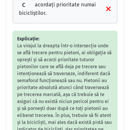
acordaţi prioritate numai
C
bicicliştilor.
Explicație:
La virajul la dreapta într-o intersecție unde
se află trecere pentru pietoni, ai obligația să
oprești și să acorzi prioritate tuturor
pietonilor care se află deja pe trecere sau
intenționează să traverseze, indiferent dacă
semaforul funcționează sau nu. Pietonii au
prioritate absolută atunci când traversează
pe trecerea marcată, așa că trebuie să te
asiguri că nu există niciun pericol pentru ei
și să pornești doar după ce toți pietonii au
eliberat trecerea. În plus, trebuie să fii atent
și la bicicliști, mai ales dacă există pistă sau
indicator de bicicliști, dar prioritatea pe