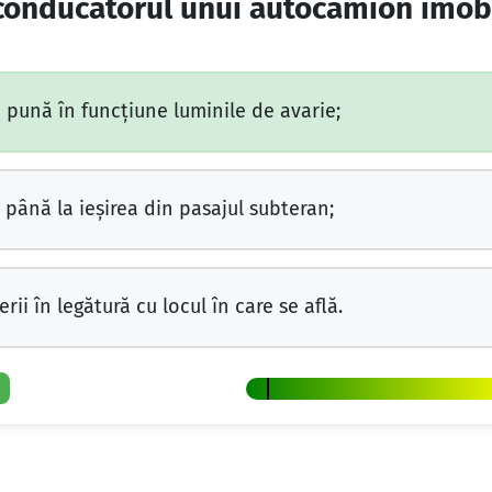
 conducătorul unui autocamion imobi
 pună în funcţiune luminile de avarie;
până la ieşirea din pasajul subteran;
i în legătură cu locul în care se află.