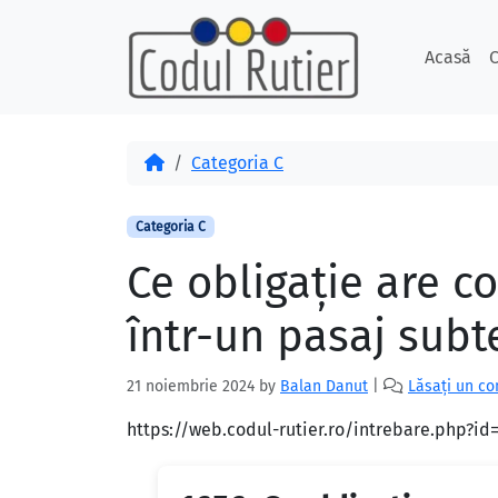
Skip to content
Skip to footer
Acasă
C
Acasă
Categoria C
Categoria C
Ce obligaţie are c
într-un pasaj subt
21 noiembrie 2024
by
Balan Danut
|
Lăsați un c
https://web.codul-rutier.ro/intrebare.php?i