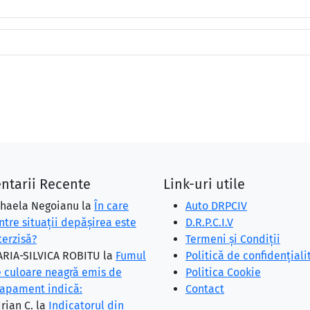
ntarii Recente
Link-uri utile
haela Negoianu
la
În care
Auto DRPCIV
ntre situaţii depăşirea este
D.R.P.C.I.V
terzisă?
Termeni și Condiții
RIA-SILVICA ROBITU
la
Fumul
Politică de confidențiali
 culoare neagră emis de
Politica Cookie
apament indică:
Contact
rian C.
la
Indicatorul din