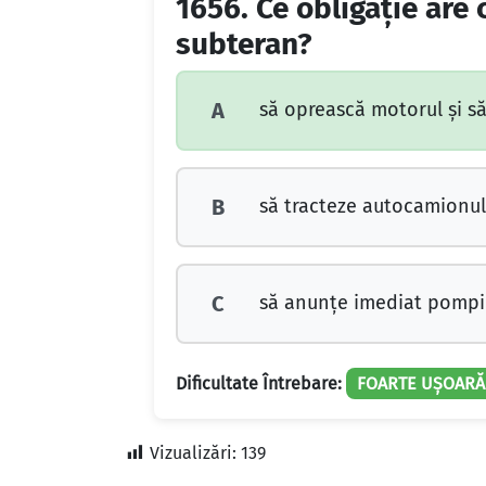
1656.
Ce obligaţie are
subteran?
să oprească motorul şi să
A
să tracteze autocamionul 
B
să anunţe imediat pompieri
C
Dificultate Întrebare:
FOARTE UȘOARĂ
Vizualizări:
139