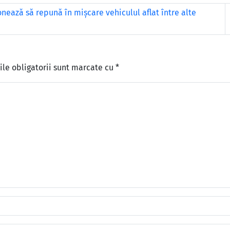
onează să repună în mișcare vehiculul aflat între alte
le obligatorii sunt marcate cu
*