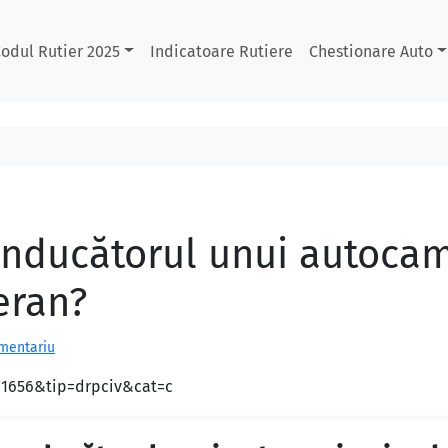
odul Rutier 2025
Indicatoare Rutiere
Chestionare Auto
onducătorul unui autocam
eran?
omentariu
d=1656&tip=drpciv&cat=c