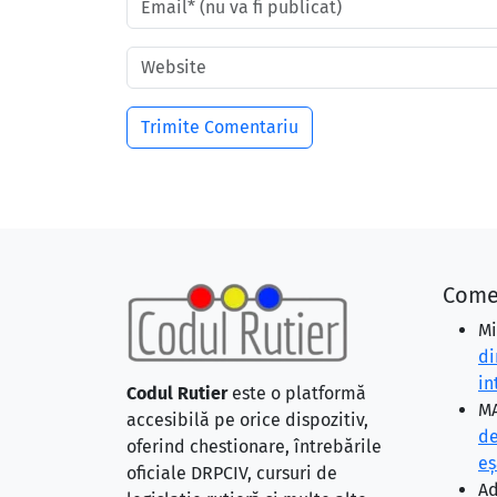
Come
Mi
di
in
Codul Rutier
este o platformă
MA
accesibilă pe orice dispozitiv,
de
oferind chestionare, întrebările
eş
oficiale DRPCIV, cursuri de
Ad