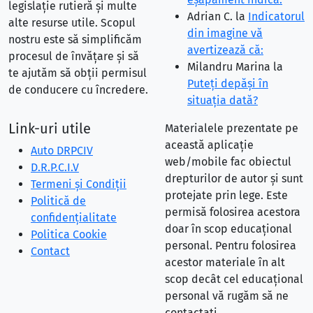
legislație rutieră și multe
Adrian C.
la
Indicatorul
alte resurse utile. Scopul
din imagine vă
nostru este să simplificăm
avertizează că:
procesul de învățare și să
Milandru Marina
la
te ajutăm să obții permisul
Puteţi depăşi în
de conducere cu încredere.
situaţia dată?
Link-uri utile
Materialele prezentate pe
această aplicație
Auto DRPCIV
web/mobile fac obiectul
D.R.P.C.I.V
drepturilor de autor și sunt
Termeni și Condiții
protejate prin lege. Este
Politică de
permisă folosirea acestora
confidențialitate
doar în scop educațional
Politica Cookie
personal. Pentru folosirea
Contact
acestor materiale în alt
scop decât cel educațional
personal vă rugăm să ne
contactați.