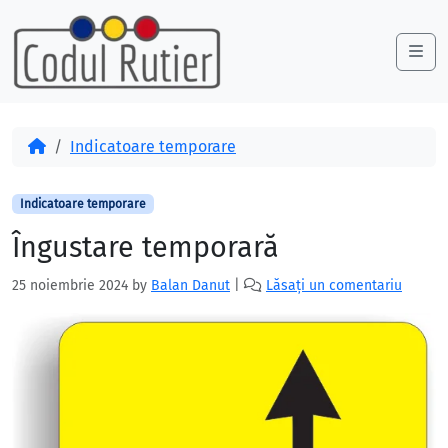
Skip to content
Skip to footer
Me
Acasă
Indicatoare temporare
Indicatoare temporare
Îngustare temporară
25 noiembrie 2024
by
Balan Danut
|
Lăsați un comentariu