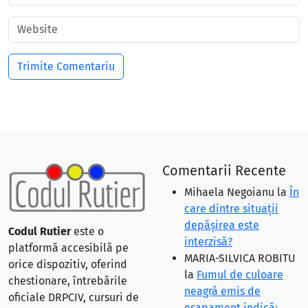
Comentarii Recente
Mihaela Negoianu
la
În
care dintre situaţii
depăşirea este
Codul Rutier
este o
interzisă?
platformă accesibilă pe
MARIA-SILVICA ROBITU
orice dispozitiv, oferind
la
Fumul de culoare
chestionare, întrebările
neagră emis de
oficiale DRPCIV, cursuri de
eşapament indică: