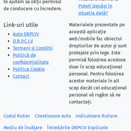
te ajutăm să obții permisul
Puteţi depăşi în
de conducere cu încredere.
situaţia dată?
Link-uri utile
Materialele prezentate pe
această aplicație
Auto DRPCIV
web/mobile fac obiectul
D.R.P.C.I.V
drepturilor de autor și sunt
Termeni și Condiții
protejate prin lege. Este
Politică de
permisă folosirea acestora
confidențialitate
doar în scop educațional
Politica Cookie
personal. Pentru folosirea
Contact
acestor materiale în alt
scop decât cel educațional
personal vă rugăm să ne
contactați.
Codul Rutier
Chestionare Auto
Indicatoare Rutiere
Mediu de Învățare
Întrebările DRPCIV Explicate