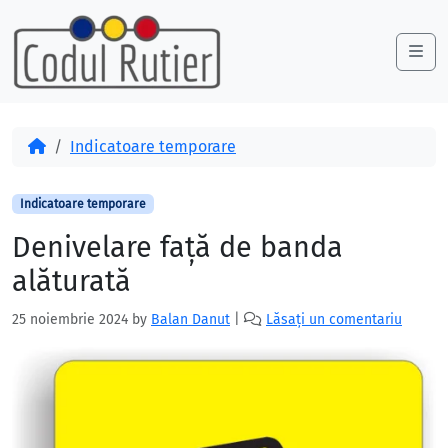
Skip to content
Skip to footer
Me
Acasă
Indicatoare temporare
Indicatoare temporare
Denivelare față de banda
alăturată
25 noiembrie 2024
by
Balan Danut
|
Lăsați un comentariu