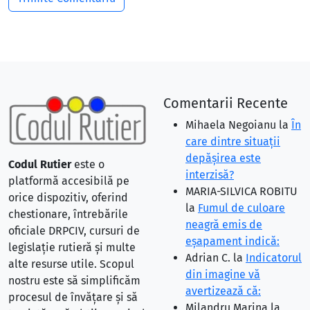
Comentarii Recente
Mihaela Negoianu
la
În
care dintre situaţii
depăşirea este
Codul Rutier
este o
interzisă?
platformă accesibilă pe
MARIA-SILVICA ROBITU
orice dispozitiv, oferind
la
Fumul de culoare
chestionare, întrebările
neagră emis de
oficiale DRPCIV, cursuri de
eşapament indică:
legislație rutieră și multe
Adrian C.
la
Indicatorul
alte resurse utile. Scopul
din imagine vă
nostru este să simplificăm
avertizează că:
procesul de învățare și să
Milandru Marina
la