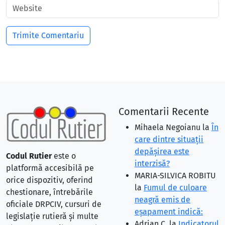
Comentarii Recente
Mihaela Negoianu
la
În
care dintre situaţii
depăşirea este
Codul Rutier
este o
interzisă?
platformă accesibilă pe
MARIA-SILVICA ROBITU
orice dispozitiv, oferind
la
Fumul de culoare
chestionare, întrebările
neagră emis de
oficiale DRPCIV, cursuri de
eşapament indică:
legislație rutieră și multe
Adrian C.
la
Indicatorul