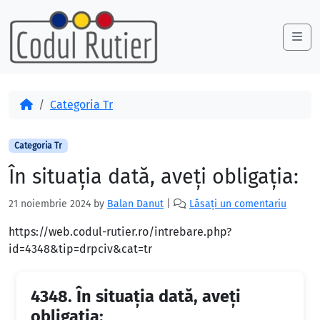
Skip to content
Skip to footer
Me
Acasă
Categoria Tr
Categoria Tr
În situația dată, aveți obligația:
21 noiembrie 2024
by
Balan Danut
|
Lăsați un comentariu
https://web.codul-rutier.ro/intrebare.php?
id=4348&tip=drpciv&cat=tr
4348.
În situația dată, aveți
obligația: