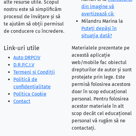
alte resurse utile. Scopul
din imagine vă
nostru este să simplificăm
avertizează că:
procesul de învățare și să
Milandru Marina
la
te ajutăm să obții permisul
Puteţi depăşi în
de conducere cu încredere.
situaţia dată?
Link-uri utile
Materialele prezentate pe
această aplicație
Auto DRPCIV
web/mobile fac obiectul
D.R.P.C.I.V
drepturilor de autor și sunt
Termeni și Condiții
protejate prin lege. Este
Politică de
permisă folosirea acestora
confidențialitate
doar în scop educațional
Politica Cookie
personal. Pentru folosirea
Contact
acestor materiale în alt
scop decât cel educațional
personal vă rugăm să ne
contactați.