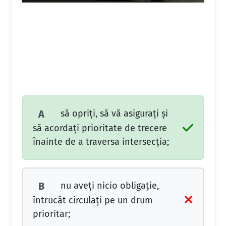
să opriți, să vă asigurați și
A
să acordați prioritate de trecere
înainte de a traversa intersecția;
nu aveți nicio obligație,
B
întrucât circulați pe un drum
prioritar;