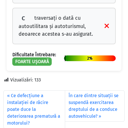
traversați o dată cu
C
autoutilitara și autoturismul,
deoarece acestea s-au asigurat.
Dificultate Întrebare:
2%
FOARTE UȘOARĂ
Vizualizări:
133
Ce defecţiune a
În care dintre situaţii se
instalaţiei de răcire
suspendă exercitarea
poate duce la
dreptului de a conduce
deteriorarea prematură a
autovehicule?
motorului?