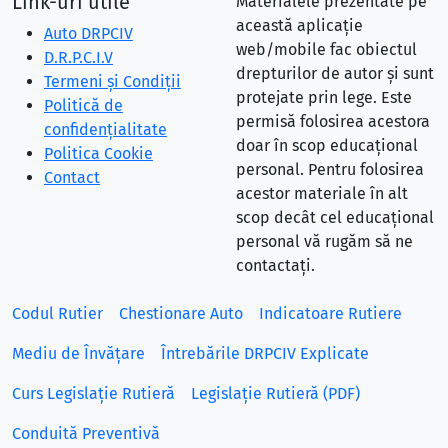
Link-uri utile
Materialele prezentate pe
această aplicație
Auto DRPCIV
web/mobile fac obiectul
D.R.P.C.I.V
drepturilor de autor și sunt
Termeni și Condiții
protejate prin lege. Este
Politică de
permisă folosirea acestora
confidențialitate
doar în scop educațional
Politica Cookie
personal. Pentru folosirea
Contact
acestor materiale în alt
scop decât cel educațional
personal vă rugăm să ne
contactați.
Codul Rutier
Chestionare Auto
Indicatoare Rutiere
Mediu de Învățare
Întrebările DRPCIV Explicate
Curs Legislație Rutieră
Legislație Rutieră (PDF)
Conduită Preventivă