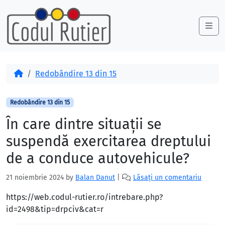
Skip to content
Skip to footer
Me
Acasă
Redobândire 13 din 15
Redobândire 13 din 15
În care dintre situaţii se
suspendă exercitarea dreptului
de a conduce autovehicule?
21 noiembrie 2024
by
Balan Danut
|
Lăsați un comentariu
https://web.codul-rutier.ro/intrebare.php?
id=2498&tip=drpciv&cat=r