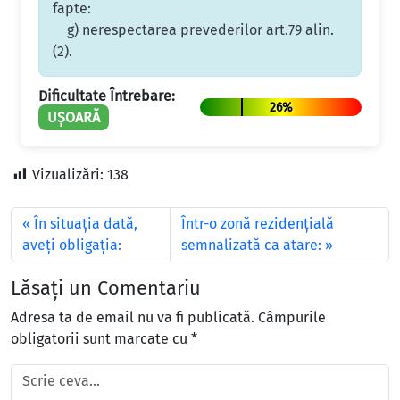
fapte:
g) nerespectarea prevederilor art.79 alin.
(2).
Dificultate Întrebare:
26%
UȘOARĂ
Vizualizări:
138
În situația dată,
Într-o zonă rezidenţială
aveți obligația:
semnalizată ca atare:
Lăsați un Comentariu
Adresa ta de email nu va fi publicată.
Câmpurile
obligatorii sunt marcate cu
*