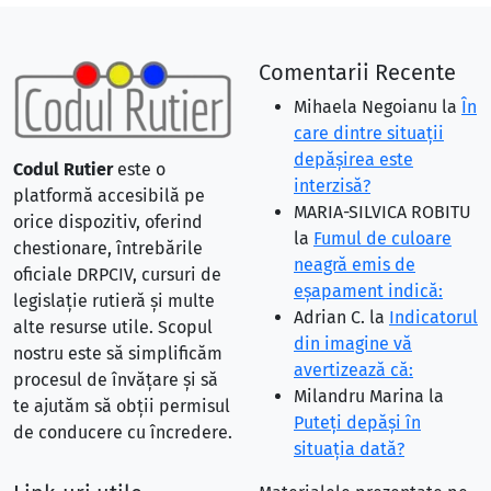
Comentarii Recente
Mihaela Negoianu
la
În
care dintre situaţii
depăşirea este
Codul Rutier
este o
interzisă?
platformă accesibilă pe
MARIA-SILVICA ROBITU
orice dispozitiv, oferind
la
Fumul de culoare
chestionare, întrebările
neagră emis de
oficiale DRPCIV, cursuri de
eşapament indică:
legislație rutieră și multe
Adrian C.
la
Indicatorul
alte resurse utile. Scopul
din imagine vă
nostru este să simplificăm
avertizează că:
procesul de învățare și să
Milandru Marina
la
te ajutăm să obții permisul
Puteţi depăşi în
de conducere cu încredere.
situaţia dată?