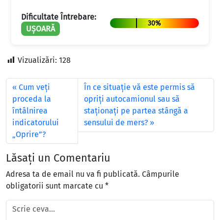
Dificultate Întrebare:
30%
UȘOARĂ
Vizualizări:
128
Cum veţi
În ce situaţie vă este permis să
proceda la
opriţi autocamionul sau să
întâlnirea
staţionaţi pe partea stângă a
indicatorului
sensului de mers?
„Oprire”?
Lăsați un Comentariu
Adresa ta de email nu va fi publicată.
Câmpurile
obligatorii sunt marcate cu
*