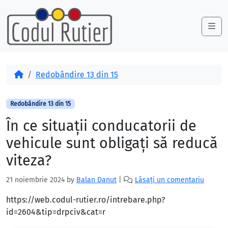
Skip to content
Skip to footer
Me
Acasă
Redobândire 13 din 15
Redobândire 13 din 15
În ce situaţii conducatorii de
vehicule sunt obligaţi să reducă
viteza?
21 noiembrie 2024
by
Balan Danut
|
Lăsați un comentariu
https://web.codul-rutier.ro/intrebare.php?
id=2604&tip=drpciv&cat=r