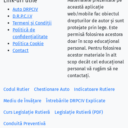
Link-uri utile
Materialele prezentate pe
această aplicație
Auto DRPCIV
web/mobile fac obiectul
D.R.P.C.I.V
drepturilor de autor și sunt
Termeni și Condiții
protejate prin lege. Este
Politică de
permisă folosirea acestora
confidențialitate
doar în scop educațional
Politica Cookie
personal. Pentru folosirea
Contact
acestor materiale în alt
scop decât cel educațional
personal vă rugăm să ne
contactați.
Codul Rutier
Chestionare Auto
Indicatoare Rutiere
Mediu de Învățare
Întrebările DRPCIV Explicate
Curs Legislație Rutieră
Legislație Rutieră (PDF)
Conduită Preventivă