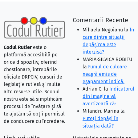
Comentarii Recente
Mihaela Negoianu
la
În
care dintre situaţii
depăşirea este
Codul Rutier
este o
interzisă?
platformă accesibilă pe
MARIA-SILVICA ROBITU
orice dispozitiv, oferind
la
Fumul de culoare
chestionare, întrebările
neagră emis de
oficiale DRPCIV, cursuri de
eşapament indică:
legislație rutieră și multe
Adrian C.
la
Indicatorul
alte resurse utile. Scopul
din imagine vă
nostru este să simplificăm
avertizează că:
procesul de învățare și să
Milandru Marina
la
te ajutăm să obții permisul
Puteţi depăşi în
de conducere cu încredere.
situaţia dată?