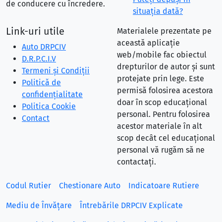
de conducere cu încredere.
situaţia dată?
Link-uri utile
Materialele prezentate pe
această aplicație
Auto DRPCIV
web/mobile fac obiectul
D.R.P.C.I.V
drepturilor de autor și sunt
Termeni și Condiții
protejate prin lege. Este
Politică de
permisă folosirea acestora
confidențialitate
doar în scop educațional
Politica Cookie
personal. Pentru folosirea
Contact
acestor materiale în alt
scop decât cel educațional
personal vă rugăm să ne
contactați.
Codul Rutier
Chestionare Auto
Indicatoare Rutiere
Mediu de Învățare
Întrebările DRPCIV Explicate