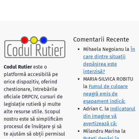
Comentarii Recente
Mihaela Negoianu
la
În
care dintre situaţii
depăşirea este
Codul Rutier
este o
interzisă?
platformă accesibilă pe
MARIA-SILVICA ROBITU
orice dispozitiv, oferind
la
Fumul de culoare
chestionare, întrebările
neagră emis de
oficiale DRPCIV, cursuri de
eşapament indică:
legislație rutieră și multe
Adrian C.
la
Indicatorul
alte resurse utile. Scopul
din imagine vă
nostru este să simplificăm
avertizează că:
procesul de învățare și să
Milandru Marina
la
te ajutăm să obții permisul
Puteţi depăşi în