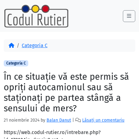
Skip to content
Skip to footer
Me
Acasă
Categoria C
Categoria C
În ce situaţie vă este permis să
opriţi autocamionul sau să
staţionaţi pe partea stângă a
sensului de mers?
21 noiembrie 2024
by
Balan Danut
|
Lăsați un comentariu
https://web.codul-rutier.ro/intrebare.php?