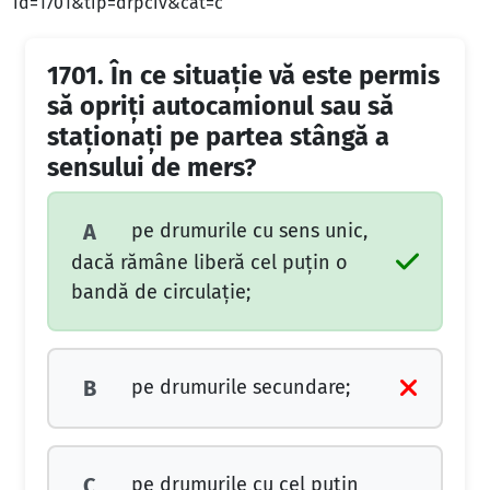
id=1701&tip=drpciv&cat=c
1701.
În ce situaţie vă este permis
să opriţi autocamionul sau să
staţionaţi pe partea stângă a
sensului de mers?
pe drumurile cu sens unic,
A
dacă rămâne liberă cel puţin o
bandă de circulaţie;
pe drumurile secundare;
B
pe drumurile cu cel puţin
C