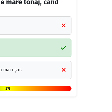
de mare tonaj, când
a mai uşor.
3%