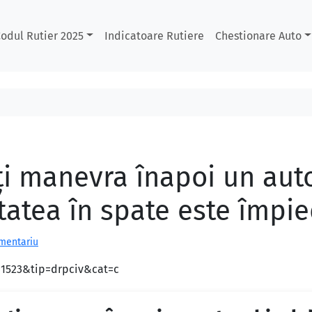
odul Rutier 2025
Indicatoare Rutiere
Chestionare Auto
eţi manevra înapoi un au
itatea în spate este împi
omentariu
d=1523&tip=drpciv&cat=c