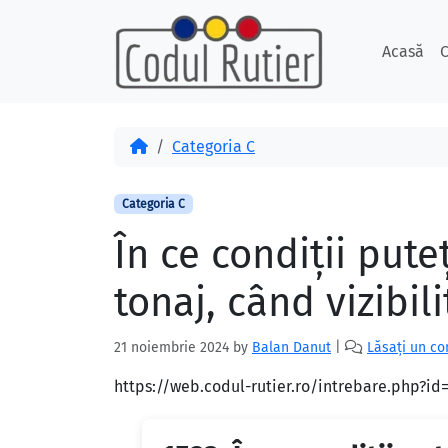
Skip to content
Skip to footer
Acasă
C
Acasă
Categoria C
Categoria C
În ce condiţii put
tonaj, când vizibil
21 noiembrie 2024
by
Balan Danut
|
Lăsați un c
https://web.codul-rutier.ro/intrebare.php?i