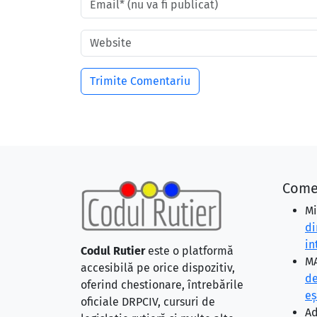
Come
Mi
di
in
Codul Rutier
este o platformă
MA
accesibilă pe orice dispozitiv,
de
oferind chestionare, întrebările
eş
oficiale DRPCIV, cursuri de
Ad