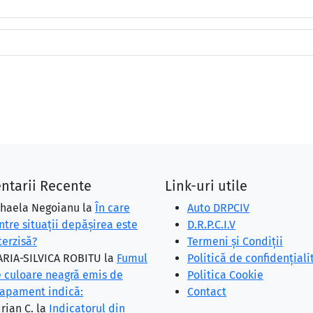
ntarii Recente
Link-uri utile
haela Negoianu
la
În care
Auto DRPCIV
ntre situaţii depăşirea este
D.R.P.C.I.V
terzisă?
Termeni și Condiții
RIA-SILVICA ROBITU
la
Fumul
Politică de confidențiali
 culoare neagră emis de
Politica Cookie
apament indică:
Contact
rian C.
la
Indicatorul din