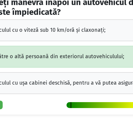
teţi manevra înapoi un autovehicul 
este împiedicată?
lul cu o viteză sub 10 km/oră şi claxonaţi;
tre o altă persoană din exteriorul autovehiculului;
lul cu uşa cabinei deschisă, pentru a vă putea asigur