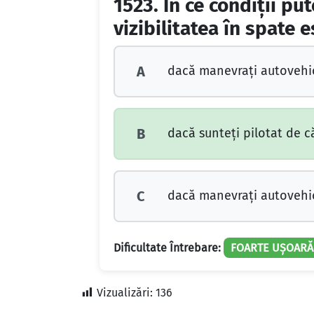
1523.
În ce condiţii pu
vizibilitatea în spate 
dacă manevraţi autovehicu
A
dacă sunteţi pilotat de că
B
dacă manevraţi autovehicu
C
Dificultate Întrebare:
FOARTE UȘOARĂ
Vizualizări:
136