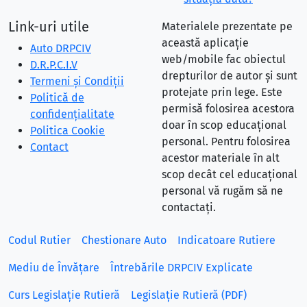
Link-uri utile
Materialele prezentate pe
această aplicație
Auto DRPCIV
web/mobile fac obiectul
D.R.P.C.I.V
drepturilor de autor și sunt
Termeni și Condiții
protejate prin lege. Este
Politică de
permisă folosirea acestora
confidențialitate
doar în scop educațional
Politica Cookie
personal. Pentru folosirea
Contact
acestor materiale în alt
scop decât cel educațional
personal vă rugăm să ne
contactați.
Codul Rutier
Chestionare Auto
Indicatoare Rutiere
Mediu de Învățare
Întrebările DRPCIV Explicate
Curs Legislație Rutieră
Legislație Rutieră (PDF)