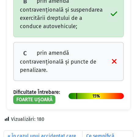
prin amendă
B
contravenţională şi suspendarea
exercitării dreptului de a
conduce autovehicule;
prin amendă
C
contravenţională şi puncte de
penalizare.
Dificultate Întrebare:
15%
FOARTE UȘOARĂ
Vizualizări:
180
În cazul unui accidentat care
Ce semnifică