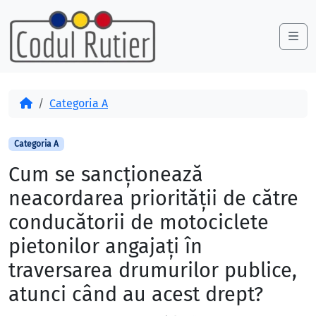
Skip to content
Skip to footer
Me
Acasă
Categoria A
Categoria A
Cum se sancţionează
neacordarea priorităţii de către
conducătorii de motociclete
pietonilor angajaţi în
traversarea drumurilor publice,
atunci când au acest drept?