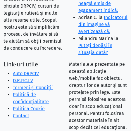
neagră emis de
oficiale DRPCIV, cursuri de
eşapament indică:
legislație rutieră și multe
Adrian C.
la
Indicatorul
alte resurse utile. Scopul
din imagine vă
nostru este să simplificăm
avertizează că:
procesul de învățare și să
Milandru Marina
la
te ajutăm să obții permisul
Puteţi depăşi în
de conducere cu încredere.
situaţia dată?
Link-uri utile
Materialele prezentate pe
această aplicație
Auto DRPCIV
web/mobile fac obiectul
D.R.P.C.I.V
drepturilor de autor și sunt
Termeni și Condiții
protejate prin lege. Este
Politică de
permisă folosirea acestora
confidențialitate
doar în scop educațional
Politica Cookie
personal. Pentru folosirea
Contact
acestor materiale în alt
scop decât cel educațional