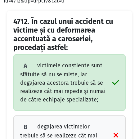
id=4712&tip=drpciv&cat=tr
4712.
În cazul unui accident cu
victime și cu deformarea
accentuată a caroseriei,
procedați astfel:
victimele conștiente sunt
A
sfătuite să nu se miște, iar
degajarea acestora trebuie să se
realizeze cât mai repede și numai
de către echipaje specializate;
degajarea victimelor
B
trebuie să se realizeze cât mai