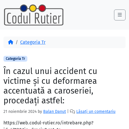
Skip to content
Skip to footer
Me
Acasă
Categoria Tr
Categoria Tr
În cazul unui accident cu
victime și cu deformarea
accentuată a caroseriei,
procedați astfel:
21 noiembrie 2024
by
Balan Danut
|
Lăsați un comentariu
https://web.codul-rutier.ro/intrebare.php?