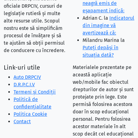
neagră emis de
oficiale DRPCIV, cursuri de
eşapament indică:
legislație rutieră și multe
Adrian C.
la
Indicatorul
alte resurse utile. Scopul
din imagine vă
nostru este să simplificăm
avertizează că:
procesul de învățare și să
Milandru Marina
la
te ajutăm să obții permisul
Puteţi depăşi în
de conducere cu încredere.
situaţia dată?
Link-uri utile
Materialele prezentate pe
această aplicație
Auto DRPCIV
web/mobile fac obiectul
D.R.P.C.I.V
drepturilor de autor și sunt
Termeni și Condiții
protejate prin lege. Este
Politică de
permisă folosirea acestora
confidențialitate
doar în scop educațional
Politica Cookie
personal. Pentru folosirea
Contact
acestor materiale în alt
scop decât cel educațional