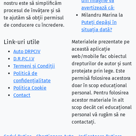
din imagine vă
nostru este să simplificăm
avertizează că:
procesul de învățare și să
Milandru Marina
la
te ajutăm să obții permisul
Puteţi depăşi în
de conducere cu încredere.
situaţia dată?
Link-uri utile
Materialele prezentate pe
această aplicație
Auto DRPCIV
web/mobile fac obiectul
D.R.P.C.I.V
drepturilor de autor și sunt
Termeni și Condiții
protejate prin lege. Este
Politică de
permisă folosirea acestora
confidențialitate
doar în scop educațional
Politica Cookie
personal. Pentru folosirea
Contact
acestor materiale în alt
scop decât cel educațional
personal vă rugăm să ne
contactați.