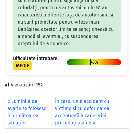
sunt stabilite pentru siguranța ta și a
celorlalți, pentru că autovehiculele B1 au
caracteristici diferite față de autoturisme și
nu sunt proiectate pentru viteze mari.
Depășirea acestor limite se sancționează cu
amendă și, eventual, cu suspendarea
dreptului de a conduce.
Dificultate Întrebare:
43%
MEDIE
Vizualizări:
152
Luminile de
În cazul unui accident cu
avarie se folosesc
victime și cu deformarea
în următoarea
accentuată a caroseriei,
situaţie:
procedați astfel: