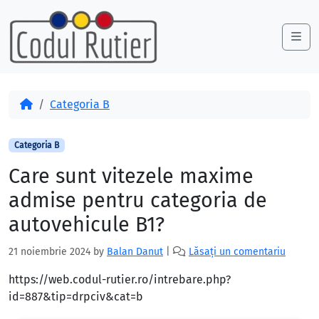
Skip to content
Skip to footer
Me
Acasă
Categoria B
Categoria B
Care sunt vitezele maxime
admise pentru categoria de
autovehicule B1?
21 noiembrie 2024
by
Balan Danut
|
Lăsați un comentariu
https://web.codul-rutier.ro/intrebare.php?
id=887&tip=drpciv&cat=b