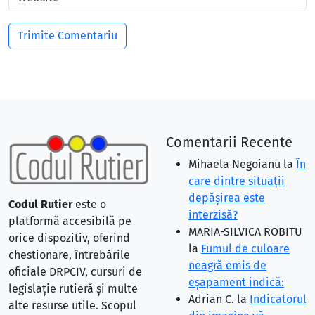
Comentarii Recente
Mihaela Negoianu
la
În
care dintre situaţii
depăşirea este
Codul Rutier
este o
interzisă?
platformă accesibilă pe
MARIA-SILVICA ROBITU
orice dispozitiv, oferind
la
Fumul de culoare
chestionare, întrebările
neagră emis de
oficiale DRPCIV, cursuri de
eşapament indică:
legislație rutieră și multe
Adrian C.
la
Indicatorul
alte resurse utile. Scopul