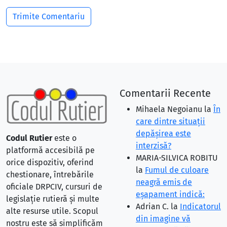
Comentarii Recente
Mihaela Negoianu
la
În
care dintre situaţii
depăşirea este
Codul Rutier
este o
interzisă?
platformă accesibilă pe
MARIA-SILVICA ROBITU
orice dispozitiv, oferind
la
Fumul de culoare
chestionare, întrebările
neagră emis de
oficiale DRPCIV, cursuri de
eşapament indică:
legislație rutieră și multe
Adrian C.
la
Indicatorul
alte resurse utile. Scopul
din imagine vă
nostru este să simplificăm