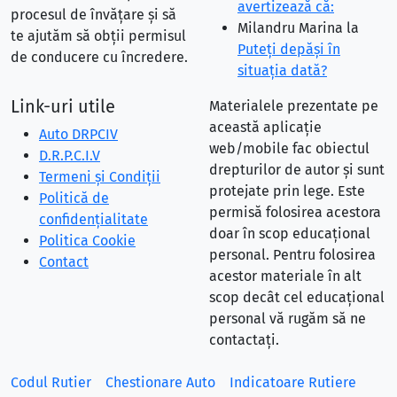
avertizează că:
procesul de învățare și să
Milandru Marina
la
te ajutăm să obții permisul
Puteţi depăşi în
de conducere cu încredere.
situaţia dată?
Link-uri utile
Materialele prezentate pe
această aplicație
Auto DRPCIV
web/mobile fac obiectul
D.R.P.C.I.V
drepturilor de autor și sunt
Termeni și Condiții
protejate prin lege. Este
Politică de
permisă folosirea acestora
confidențialitate
doar în scop educațional
Politica Cookie
personal. Pentru folosirea
Contact
acestor materiale în alt
scop decât cel educațional
personal vă rugăm să ne
contactați.
Codul Rutier
Chestionare Auto
Indicatoare Rutiere