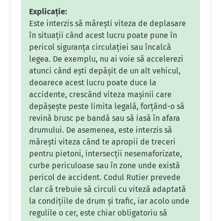
Explicație:
Este interzis să mărești viteza de deplasare
în situații când acest lucru poate pune în
pericol siguranța circulației sau încalcă
legea. De exemplu, nu ai voie să accelerezi
atunci când ești depășit de un alt vehicul,
deoarece acest lucru poate duce la
accidente, crescând viteza mașinii care
depășește peste limita legală, forțând-o să
revină brusc pe bandă sau să iasă în afara
drumului. De asemenea, este interzis să
mărești viteza când te apropii de treceri
pentru pietoni, intersecții nesemaforizate,
curbe periculoase sau în zone unde există
pericol de accident. Codul Rutier prevede
clar că trebuie să circuli cu viteză adaptată
la condițiile de drum și trafic, iar acolo unde
regulile o cer, este chiar obligatoriu să