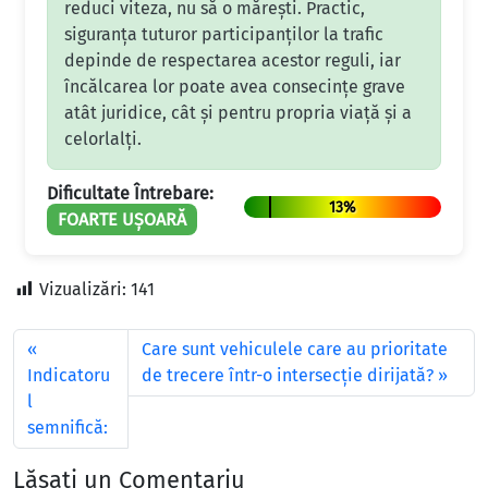
reduci viteza, nu să o mărești. Practic,
siguranța tuturor participanților la trafic
depinde de respectarea acestor reguli, iar
încălcarea lor poate avea consecințe grave
atât juridice, cât și pentru propria viață și a
celorlalți.
Dificultate Întrebare:
13%
FOARTE UȘOARĂ
Vizualizări:
141
Care sunt vehiculele care au prioritate
Indicatoru
de trecere într-o intersecție dirijată?
l
semnifică:
Lăsați un Comentariu