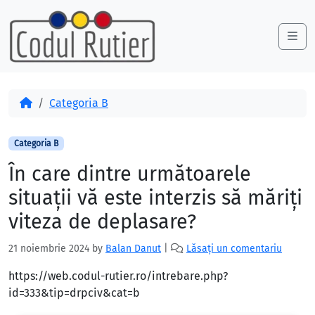
Skip to content
Skip to footer
Me
Acasă
Categoria B
Categoria B
În care dintre următoarele
situaţii vă este interzis să măriţi
viteza de deplasare?
21 noiembrie 2024
by
Balan Danut
|
Lăsați un comentariu
https://web.codul-rutier.ro/intrebare.php?
id=333&tip=drpciv&cat=b