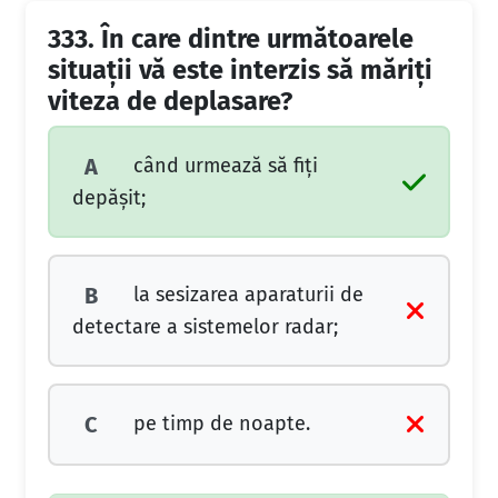
333.
În care dintre următoarele
situaţii vă este interzis să măriţi
viteza de deplasare?
când urmează să fiţi
A
depăşit;
la sesizarea aparaturii de
B
detectare a sistemelor radar;
pe timp de noapte.
C