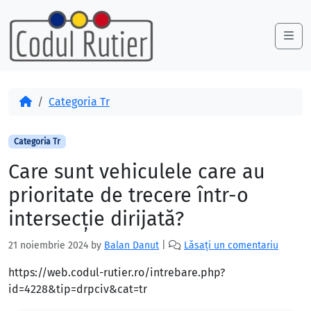
Skip to content
Skip to footer
Me
Acasă
Categoria Tr
Categoria Tr
Care sunt vehiculele care au
prioritate de trecere într-o
intersecție dirijată?
21 noiembrie 2024
by
Balan Danut
|
Lăsați un comentariu
https://web.codul-rutier.ro/intrebare.php?
id=4228&tip=drpciv&cat=tr