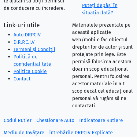
te ajutăm să obții permisul
Puteţi depăşi în
de conducere cu încredere.
situaţia dată?
Link-uri utile
Materialele prezentate pe
această aplicație
Auto DRPCIV
web/mobile fac obiectul
D.R.P.C.I.V
drepturilor de autor și sunt
Termeni și Condiții
protejate prin lege. Este
Politică de
permisă folosirea acestora
confidențialitate
doar în scop educațional
Politica Cookie
personal. Pentru folosirea
Contact
acestor materiale în alt
scop decât cel educațional
personal vă rugăm să ne
contactați.
Codul Rutier
Chestionare Auto
Indicatoare Rutiere
Mediu de Învățare
Întrebările DRPCIV Explicate