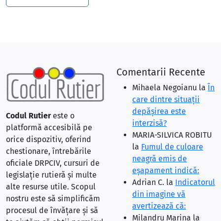
Comentarii Recente
Mihaela Negoianu
la
În
care dintre situaţii
depăşirea este
Codul Rutier
este o
interzisă?
platformă accesibilă pe
MARIA-SILVICA ROBITU
orice dispozitiv, oferind
la
Fumul de culoare
chestionare, întrebările
neagră emis de
oficiale DRPCIV, cursuri de
eşapament indică:
legislație rutieră și multe
Adrian C.
la
Indicatorul
alte resurse utile. Scopul
din imagine vă
nostru este să simplificăm
avertizează că:
procesul de învățare și să
Milandru Marina
la