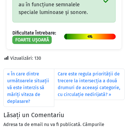
au în funcțiune semnalele
speciale luminoase și sonore.
Dificultate Întrebare:
4%
FOARTE UȘOARĂ
Vizualizări:
130
În care dintre
Care este regula priorităţii de
următoarele situaţii
trecere la intersecţia a două
vă este interzis să
drumuri de aceeaşi categorie,
măriţi viteza de
cu circulaţie nedirijată?
deplasare?
Lăsați un Comentariu
Adresa ta de email nu va fi publicată.
Câmpurile