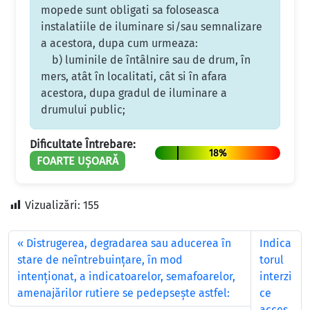
mopede sunt obligati sa foloseasca
instalatiile de iluminare si/sau semnalizare
a acestora, dupa cum urmeaza:
b) luminile de întâlnire sau de drum, în
mers, atât în localitati, cât si în afara
acestora, dupa gradul de iluminare a
drumului public;
Dificultate Întrebare:
18%
FOARTE UȘOARĂ
Vizualizări:
155
Distrugerea, degradarea sau aducerea în
Indica
stare de neîntrebuințare, în mod
torul
intenționat, a indicatoarelor, semafoarelor,
interzi
amenajărilor rutiere se pedepsește astfel:
ce
acces