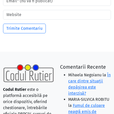
Comentarii Recente
Mihaela Negoianu
la
În
care dintre situaţii
depăşirea este
Codul Rutier
este o
interzisă?
platformă accesibilă pe
MARIA-SILVICA ROBITU
orice dispozitiv, oferind
la
Fumul de culoare
chestionare, întrebările
neagră emis de
oficiale DRPCIV, cursuri de