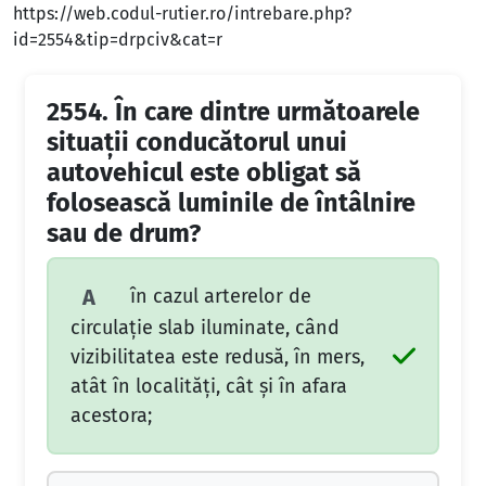
https://web.codul-rutier.ro/intrebare.php?
id=2554&tip=drpciv&cat=r
2554.
În care dintre următoarele
situaţii conducătorul unui
autovehicul este obligat să
folosească luminile de întâlnire
sau de drum?
în cazul arterelor de
A
circulaţie slab iluminate, când
vizibilitatea este redusă, în mers,
atât în localităţi, cât şi în afara
acestora;