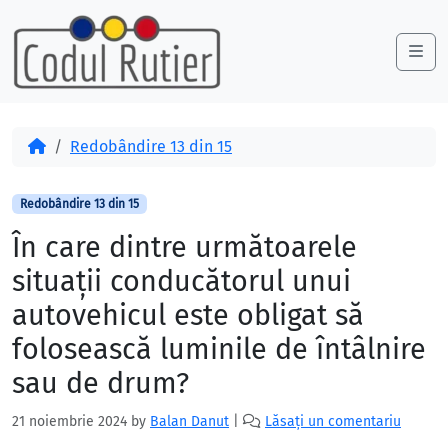
Skip to content
Skip to footer
Me
Acasă
Redobândire 13 din 15
Redobândire 13 din 15
În care dintre următoarele
situaţii conducătorul unui
autovehicul este obligat să
folosească luminile de întâlnire
sau de drum?
21 noiembrie 2024
by
Balan Danut
|
Lăsați un comentariu