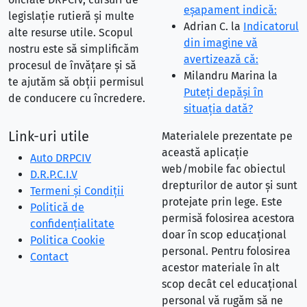
eşapament indică:
legislație rutieră și multe
Adrian C.
la
Indicatorul
alte resurse utile. Scopul
din imagine vă
nostru este să simplificăm
avertizează că:
procesul de învățare și să
Milandru Marina
la
te ajutăm să obții permisul
Puteţi depăşi în
de conducere cu încredere.
situaţia dată?
Link-uri utile
Materialele prezentate pe
această aplicație
Auto DRPCIV
web/mobile fac obiectul
D.R.P.C.I.V
drepturilor de autor și sunt
Termeni și Condiții
protejate prin lege. Este
Politică de
permisă folosirea acestora
confidențialitate
doar în scop educațional
Politica Cookie
personal. Pentru folosirea
Contact
acestor materiale în alt
scop decât cel educațional
personal vă rugăm să ne