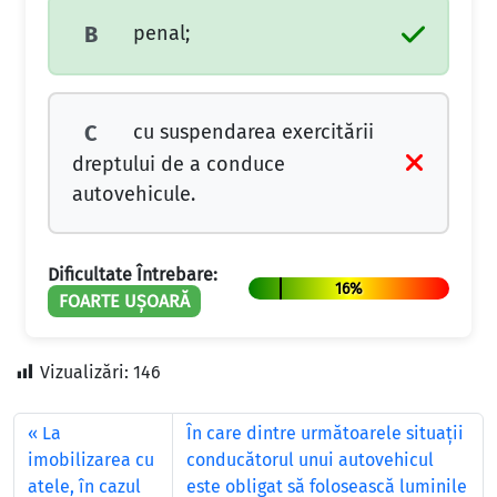
penal;
B
cu suspendarea exercitării
C
dreptului de a conduce
autovehicule.
Dificultate Întrebare:
16%
FOARTE UȘOARĂ
Vizualizări:
146
La
În care dintre următoarele situaţii
imobilizarea cu
conducătorul unui autovehicul
atele, în cazul
este obligat să folosească luminile