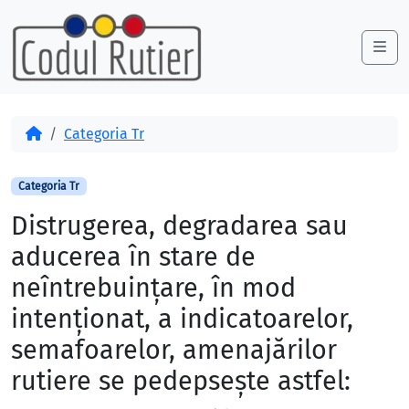
Skip to content
Skip to footer
Me
Acasă
Categoria Tr
Categoria Tr
Distrugerea, degradarea sau
aducerea în stare de
neîntrebuințare, în mod
intenționat, a indicatoarelor,
semafoarelor, amenajărilor
rutiere se pedepsește astfel: