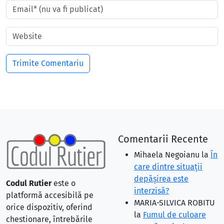
Comentarii Recente
Mihaela Negoianu
la
În
care dintre situaţii
depăşirea este
Codul Rutier
este o
interzisă?
platformă accesibilă pe
MARIA-SILVICA ROBITU
orice dispozitiv, oferind
la
Fumul de culoare
chestionare, întrebările