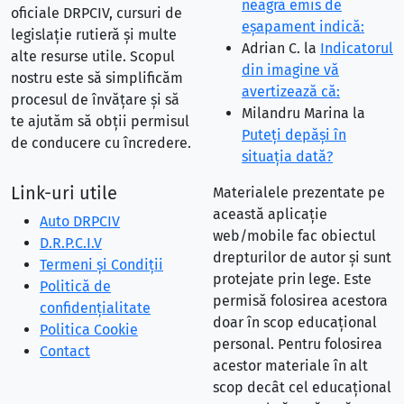
neagră emis de
oficiale DRPCIV, cursuri de
eşapament indică:
legislație rutieră și multe
Adrian C.
la
Indicatorul
alte resurse utile. Scopul
din imagine vă
nostru este să simplificăm
avertizează că:
procesul de învățare și să
Milandru Marina
la
te ajutăm să obții permisul
Puteţi depăşi în
de conducere cu încredere.
situaţia dată?
Link-uri utile
Materialele prezentate pe
această aplicație
Auto DRPCIV
web/mobile fac obiectul
D.R.P.C.I.V
drepturilor de autor și sunt
Termeni și Condiții
protejate prin lege. Este
Politică de
permisă folosirea acestora
confidențialitate
doar în scop educațional
Politica Cookie
personal. Pentru folosirea
Contact
acestor materiale în alt
scop decât cel educațional