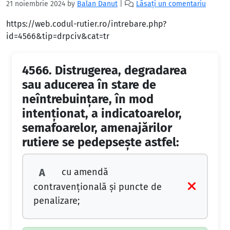
21 noiembrie 2024
by
Balan Danut
|
Lăsați un comentariu
https://web.codul-rutier.ro/intrebare.php?
id=4566&tip=drpciv&cat=tr
4566.
Distrugerea, degradarea
sau aducerea în stare de
neîntrebuințare, în mod
intenționat, a indicatoarelor,
semafoarelor, amenajărilor
rutiere se pedepsește astfel:
cu amendă
A
contravențională și puncte de
penalizare;