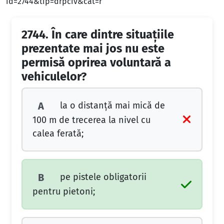
id=2744&tip=drpciv&cat=r
2744.
În care dintre situaţiile
prezentate mai jos nu este
permisă oprirea voluntară a
vehiculelor?
la o distanţă mai mică de
A
100 m de trecerea la nivel cu
calea ferată;
pe pistele obligatorii
B
pentru pietoni;