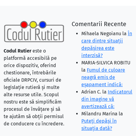
Comentarii Recente
Mihaela Negoianu
la
În
care dintre situaţii
depăşirea este
Codul Rutier
este o
interzisă?
platformă accesibilă pe
MARIA-SILVICA ROBITU
orice dispozitiv, oferind
la
Fumul de culoare
chestionare, întrebările
neagră emis de
oficiale DRPCIV, cursuri de
eşapament indică:
legislație rutieră și multe
Adrian C.
la
Indicatorul
alte resurse utile. Scopul
din imagine vă
nostru este să simplificăm
avertizează că:
procesul de învățare și să
Milandru Marina
la
te ajutăm să obții permisul
Puteţi depăşi în
de conducere cu încredere.
situaţia dată?