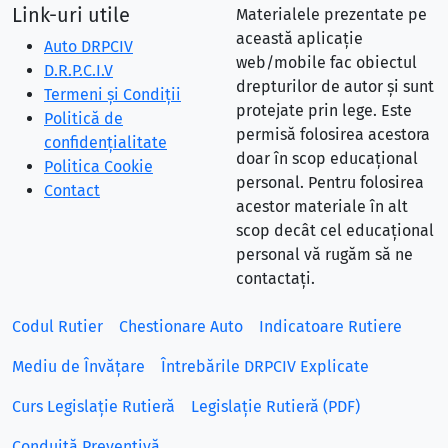
Link-uri utile
Materialele prezentate pe
această aplicație
Auto DRPCIV
web/mobile fac obiectul
D.R.P.C.I.V
drepturilor de autor și sunt
Termeni și Condiții
protejate prin lege. Este
Politică de
permisă folosirea acestora
confidențialitate
doar în scop educațional
Politica Cookie
personal. Pentru folosirea
Contact
acestor materiale în alt
scop decât cel educațional
personal vă rugăm să ne
contactați.
Codul Rutier
Chestionare Auto
Indicatoare Rutiere
Mediu de Învățare
Întrebările DRPCIV Explicate
Curs Legislație Rutieră
Legislație Rutieră (PDF)
Conduită Preventivă