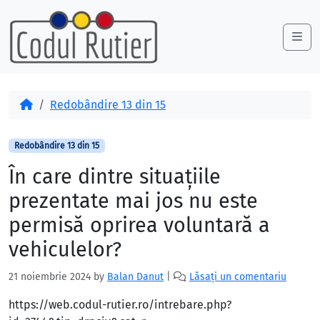
Skip to content
Skip to footer
Me
Acasă
Redobândire 13 din 15
Redobândire 13 din 15
În care dintre situaţiile
prezentate mai jos nu este
permisă oprirea voluntară a
vehiculelor?
21 noiembrie 2024
by
Balan Danut
|
Lăsați un comentariu
https://web.codul-rutier.ro/intrebare.php?