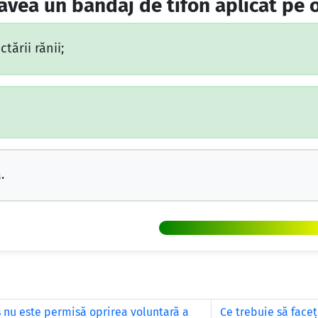
 avea un bandaj de tifon aplicat pe 
tării rănii;
.
os nu este permisă oprirea voluntară a
Ce trebuie să face