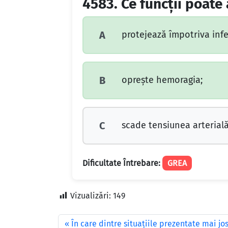
4583.
Ce funcții poate
protejează împotriva infec
A
oprește hemoragia;
B
scade tensiunea arterială
C
Dificultate Întrebare:
GREA
Vizualizări:
149
În care dintre situaţiile prezentate mai j