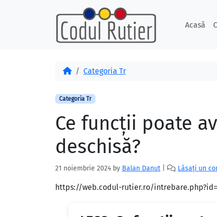
Skip to content
Skip to footer
Acasă
C
Acasă
Categoria Tr
Categoria Tr
Ce funcții poate a
deschisă?
21 noiembrie 2024
by
Balan Danut
|
Lăsați un c
https://web.codul-rutier.ro/intrebare.php?i