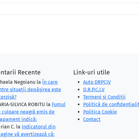
ntarii Recente
Link-uri utile
haela Negoianu
la
În care
Auto DRPCIV
ntre situaţii depăşirea este
D.R.P.C.I.V
terzisă?
Termeni și Condiții
RIA-SILVICA ROBITU
la
Fumul
Politică de confidențiali
 culoare neagră emis de
Politica Cookie
apament indică:
Contact
rian C.
la
Indicatorul din
agine vă avertizează că: