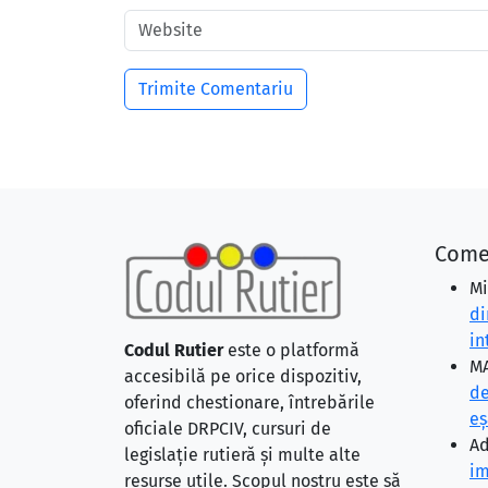
Come
Mi
di
in
Codul Rutier
este o platformă
MA
accesibilă pe orice dispozitiv,
de
oferind chestionare, întrebările
eş
oficiale DRPCIV, cursuri de
Ad
legislație rutieră și multe alte
im
resurse utile. Scopul nostru este să