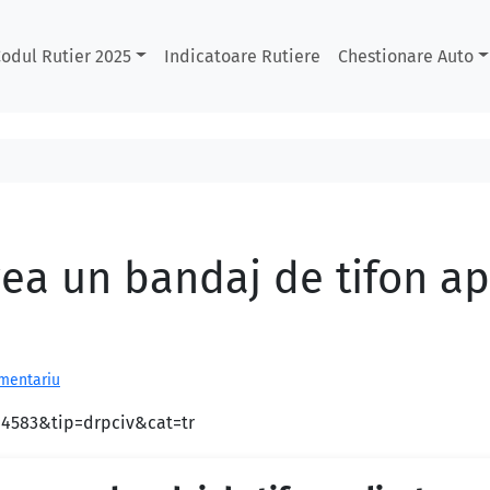
odul Rutier 2025
Indicatoare Rutiere
Chestionare Auto
vea un bandaj de tifon ap
omentariu
d=4583&tip=drpciv&cat=tr