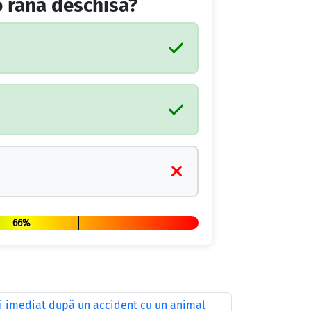
o rană deschisă?
66%
ţi imediat după un accident cu un animal