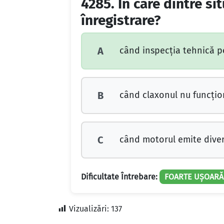
4285.
În care dintre si
înregistrare?
când inspecția tehnică pe
A
când claxonul nu funcțio
B
când motorul emite dive
C
Dificultate Întrebare:
FOARTE UȘOARĂ
Vizualizări:
137