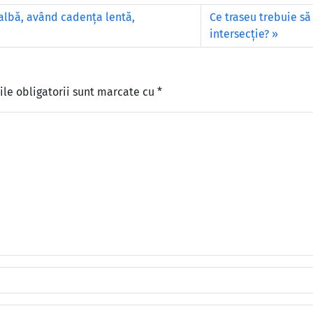
albă, având cadenţa lentă,
Ce traseu trebuie să
intersecţie?
le obligatorii sunt marcate cu
*