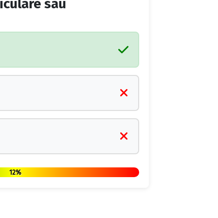
riculare sau
12%