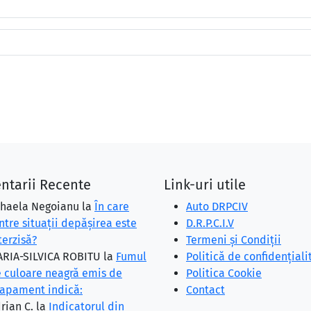
ntarii Recente
Link-uri utile
haela Negoianu
la
În care
Auto DRPCIV
ntre situaţii depăşirea este
D.R.P.C.I.V
terzisă?
Termeni și Condiții
RIA-SILVICA ROBITU
la
Fumul
Politică de confidențiali
 culoare neagră emis de
Politica Cookie
apament indică:
Contact
rian C.
la
Indicatorul din