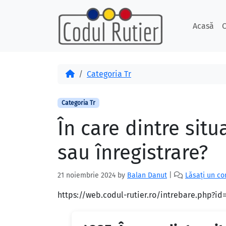
Skip to content
Skip to footer
Acasă
C
Acasă
Categoria Tr
Categoria Tr
În care dintre situ
sau înregistrare?
21 noiembrie 2024
by
Balan Danut
|
Lăsați un c
https://web.codul-rutier.ro/intrebare.php?i