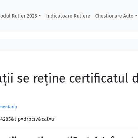
odul Rutier 2025
Indicatoare Rutiere
Chestionare Auto
ații se reține certificatul
omentariu
d=4285&tip=drpciv&cat=tr