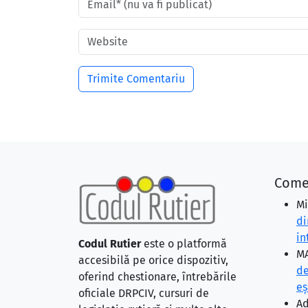
Come
Mi
di
in
Codul Rutier
este o platformă
MA
accesibilă pe orice dispozitiv,
de
oferind chestionare, întrebările
eş
oficiale DRPCIV, cursuri de
Ad