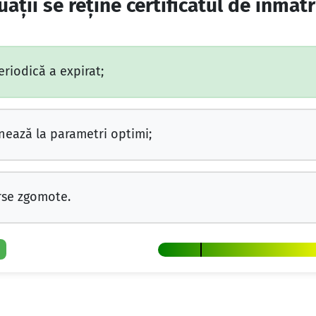
tuații se reține certificatul de înmat
riodică a expirat;
nează la parametri optimi;
rse zgomote.