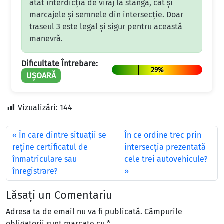
atât interdicția de viraj la stânga, cât și
marcajele și semnele din intersecție. Doar
traseul 3 este legal și sigur pentru această
manevră.
Dificultate Întrebare:
29%
UȘOARĂ
Vizualizări:
144
În care dintre situații se
În ce ordine trec prin
reține certificatul de
intersecția prezentată
înmatriculare sau
cele trei autovehicule?
înregistrare?
Lăsați un Comentariu
Adresa ta de email nu va fi publicată.
Câmpurile
obligatorii sunt marcate cu
*