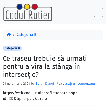
Skip to content
Skip to footer
Me
Acasă
Categoria B
Categoria B
Ce traseu trebuie să urmaţi
pentru a vira la stânga în
intersecţie?
21 noiembrie 2024
by
Balan Danut
|
Lăsați un comentariu
https://web.codul-rutier.ro/intrebare.php?
id=132&tip=drpciv&cat=b