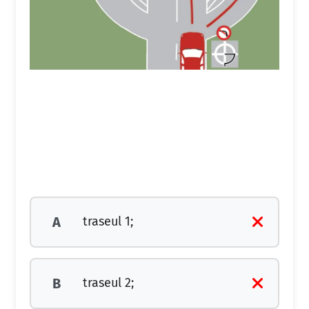
traseul 1;
A
traseul 2;
B