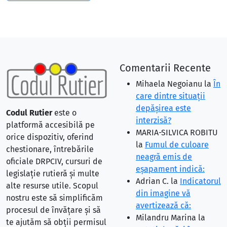
Comentarii Recente
Mihaela Negoianu
la
În
care dintre situaţii
depăşirea este
Codul Rutier
este o
interzisă?
platformă accesibilă pe
MARIA-SILVICA ROBITU
orice dispozitiv, oferind
la
Fumul de culoare
chestionare, întrebările
neagră emis de
oficiale DRPCIV, cursuri de
eşapament indică:
legislație rutieră și multe
Adrian C.
la
Indicatorul
alte resurse utile. Scopul
din imagine vă
nostru este să simplificăm
avertizează că:
procesul de învățare și să
Milandru Marina
la
te ajutăm să obții permisul