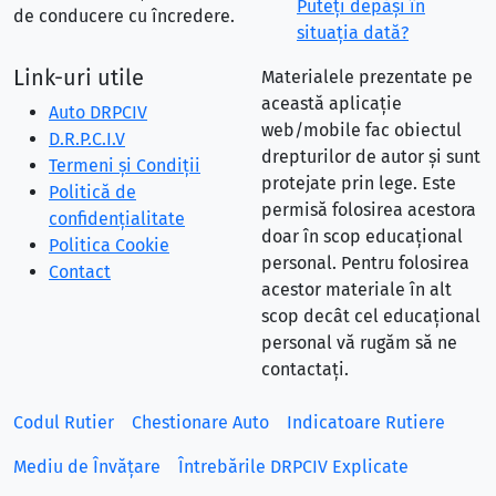
Puteţi depăşi în
de conducere cu încredere.
situaţia dată?
Link-uri utile
Materialele prezentate pe
această aplicație
Auto DRPCIV
web/mobile fac obiectul
D.R.P.C.I.V
drepturilor de autor și sunt
Termeni și Condiții
protejate prin lege. Este
Politică de
permisă folosirea acestora
confidențialitate
doar în scop educațional
Politica Cookie
personal. Pentru folosirea
Contact
acestor materiale în alt
scop decât cel educațional
personal vă rugăm să ne
contactați.
Codul Rutier
Chestionare Auto
Indicatoare Rutiere
Mediu de Învățare
Întrebările DRPCIV Explicate