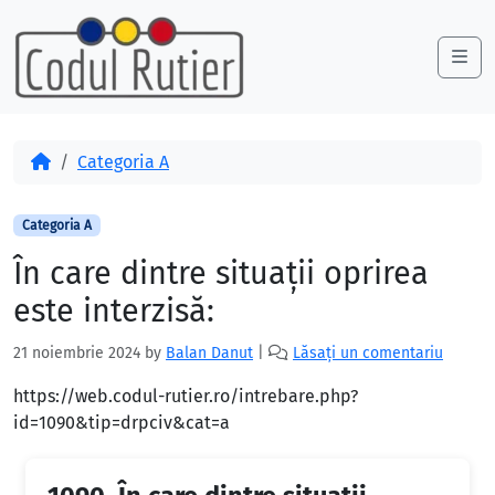
Skip to content
Skip to footer
Me
Acasă
Categoria A
Categoria A
În care dintre situaţii oprirea
este interzisă:
21 noiembrie 2024
by
Balan Danut
|
Lăsați un comentariu
https://web.codul-rutier.ro/intrebare.php?
id=1090&tip=drpciv&cat=a