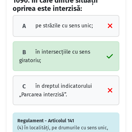
1090.
În care dintre situaţii
oprirea este interzisă:
pe străzile cu sens unic;
A
în intersecţiile cu sens
B
giratoriu;
în dreptul indicatorului
C
„Parcarea interzisă”.
Regulament - Articolul 141
(4) În localităţi, pe drumurile cu sens unic,