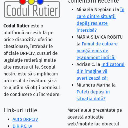
Comentarii Recente
Mihaela Negoianu
la
În
care dintre situaţii
depăşirea este
Codul Rutier
este o
interzisă?
platformă accesibilă pe
MARIA-SILVICA ROBITU
orice dispozitiv, oferind
la
Fumul de culoare
chestionare, întrebările
neagră emis de
oficiale DRPCIV, cursuri de
eşapament indică:
legislație rutieră și multe
Adrian C.
la
Indicatorul
alte resurse utile. Scopul
din imagine vă
nostru este să simplificăm
avertizează că:
procesul de învățare și să
Milandru Marina
la
te ajutăm să obții permisul
Puteţi depăşi în
de conducere cu încredere.
situaţia dată?
Link-uri utile
Materialele prezentate pe
această aplicație
Auto DRPCIV
web/mobile fac obiectul
D.R.P.C.I.V