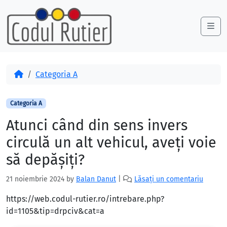
Skip to content
Skip to footer
Me
Acasă
Categoria A
Categoria A
Atunci când din sens invers
circulă un alt vehicul, aveţi voie
să depăşiţi?
21 noiembrie 2024
by
Balan Danut
|
Lăsați un comentariu
https://web.codul-rutier.ro/intrebare.php?
id=1105&tip=drpciv&cat=a