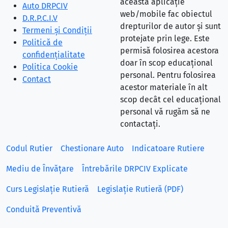
această aplicație
Auto DRPCIV
web/mobile fac obiectul
D.R.P.C.I.V
drepturilor de autor și sunt
Termeni și Condiții
protejate prin lege. Este
Politică de
permisă folosirea acestora
confidențialitate
doar în scop educațional
Politica Cookie
personal. Pentru folosirea
Contact
acestor materiale în alt
scop decât cel educațional
personal vă rugăm să ne
contactați.
Codul Rutier
Chestionare Auto
Indicatoare Rutiere
Mediu de Învățare
Întrebările DRPCIV Explicate
Curs Legislație Rutieră
Legislație Rutieră (PDF)
Conduită Preventivă