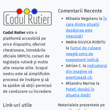
Comentarii Recente
Mihaela Negoianu
la
În
care dintre situaţii
depăşirea este
Codul Rutier
este o
interzisă?
platformă accesibilă pe
MARIA-SILVICA ROBITU
orice dispozitiv, oferind
la
Fumul de culoare
chestionare, întrebările
neagră emis de
oficiale DRPCIV, cursuri de
eşapament indică:
legislație rutieră și multe
Adrian C.
la
Indicatorul
alte resurse utile. Scopul
din imagine vă
nostru este să simplificăm
avertizează că:
procesul de învățare și să
Milandru Marina
la
te ajutăm să obții permisul
Puteţi depăşi în
de conducere cu încredere.
situaţia dată?
Link-uri utile
Materialele prezentate pe