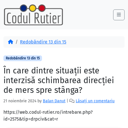
Skip to content
Skip to footer
Me
Acasă
Redobândire 13 din 15
Redobândire 13 din 15
În care dintre situaţii este
interzisă schimbarea direcţiei
de mers spre stânga?
21 noiembrie 2024
by
Balan Danut
|
Lăsați un comentariu
https://web.codul-rutier.ro/intrebare.php?
id=2575&tip=drpciv&cat=r