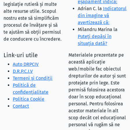
eşapament indică:
legislație rutieră și multe
Adrian C.
la
Indicatorul
alte resurse utile. Scopul
din imagine vă
nostru este să simplificăm
avertizează că:
procesul de învățare și să
Milandru Marina
la
te ajutăm să obții permisul
Puteţi depăşi în
de conducere cu încredere.
situaţia dată?
Link-uri utile
Materialele prezentate pe
această aplicație
Auto DRPCIV
web/mobile fac obiectul
D.R.P.C.I.V
drepturilor de autor și sunt
Termeni și Condiții
protejate prin lege. Este
Politică de
permisă folosirea acestora
confidențialitate
doar în scop educațional
Politica Cookie
personal. Pentru folosirea
Contact
acestor materiale în alt
scop decât cel educațional
personal vă rugăm să ne