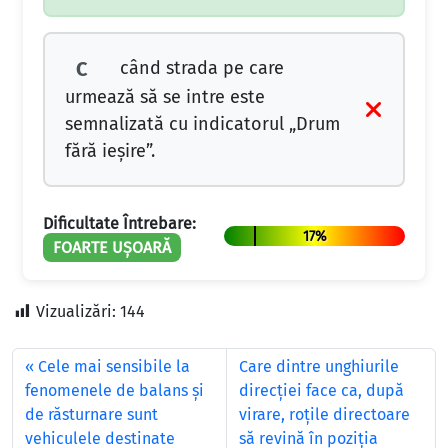
când strada pe care
C
urmează să se intre este
semnalizată cu indicatorul „Drum
fără ieşire”.
Dificultate Întrebare:
17%
FOARTE UȘOARĂ
Vizualizări:
144
Cele mai sensibile la
Care dintre unghiurile
fenomenele de balans şi
direcţiei face ca, după
de răsturnare sunt
virare, roţile directoare
vehiculele destinate
să revină în poziţia