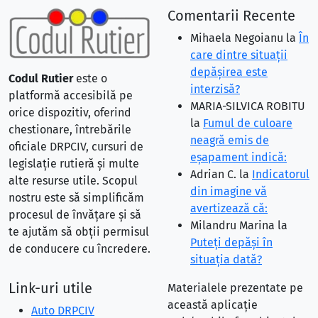
Comentarii Recente
Mihaela Negoianu
la
În
care dintre situaţii
depăşirea este
Codul Rutier
este o
interzisă?
platformă accesibilă pe
MARIA-SILVICA ROBITU
orice dispozitiv, oferind
la
Fumul de culoare
chestionare, întrebările
neagră emis de
oficiale DRPCIV, cursuri de
eşapament indică:
legislație rutieră și multe
Adrian C.
la
Indicatorul
alte resurse utile. Scopul
din imagine vă
nostru este să simplificăm
avertizează că:
procesul de învățare și să
Milandru Marina
la
te ajutăm să obții permisul
Puteţi depăşi în
de conducere cu încredere.
situaţia dată?
Link-uri utile
Materialele prezentate pe
această aplicație
Auto DRPCIV