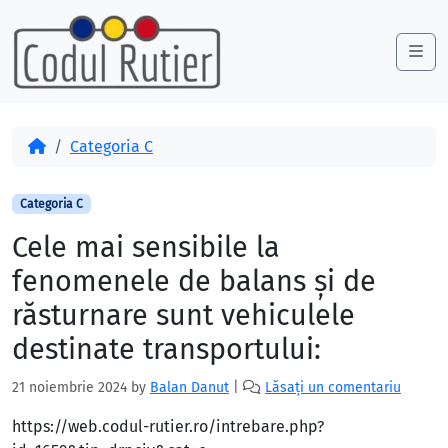
Skip to content
Skip to footer
Me
Acasă
Categoria C
Categoria C
Cele mai sensibile la
fenomenele de balans şi de
răsturnare sunt vehiculele
destinate transportului:
21 noiembrie 2024
by
Balan Danut
|
Lăsați un comentariu
https://web.codul-rutier.ro/intrebare.php?