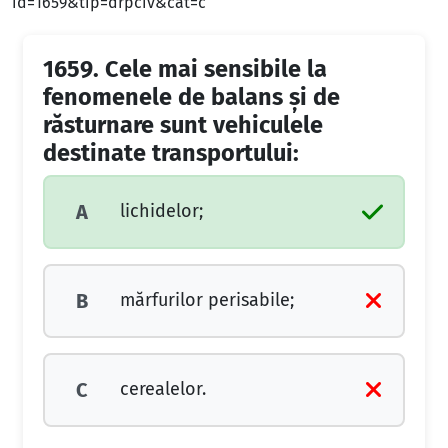
id=1659&tip=drpciv&cat=c
1659.
Cele mai sensibile la
fenomenele de balans şi de
răsturnare sunt vehiculele
destinate transportului:
lichidelor;
A
mărfurilor perisabile;
B
cerealelor.
C