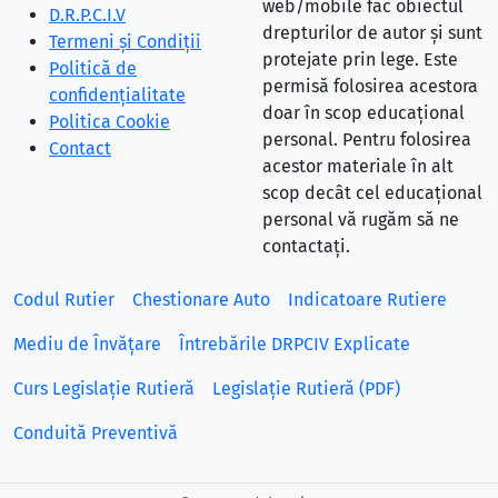
web/mobile fac obiectul
D.R.P.C.I.V
drepturilor de autor și sunt
Termeni și Condiții
protejate prin lege. Este
Politică de
permisă folosirea acestora
confidențialitate
doar în scop educațional
Politica Cookie
personal. Pentru folosirea
Contact
acestor materiale în alt
scop decât cel educațional
personal vă rugăm să ne
contactați.
Codul Rutier
Chestionare Auto
Indicatoare Rutiere
Mediu de Învățare
Întrebările DRPCIV Explicate
Curs Legislație Rutieră
Legislație Rutieră (PDF)
Conduită Preventivă