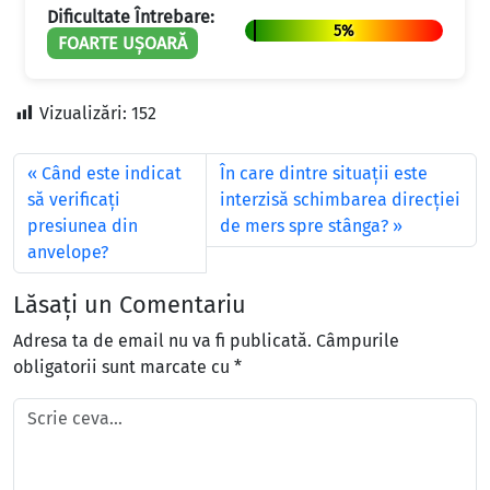
Dificultate Întrebare:
5%
FOARTE UȘOARĂ
Vizualizări:
152
Când este indicat
În care dintre situaţii este
să verificați
interzisă schimbarea direcţiei
presiunea din
de mers spre stânga?
anvelope?
Lăsați un Comentariu
Adresa ta de email nu va fi publicată.
Câmpurile
obligatorii sunt marcate cu
*