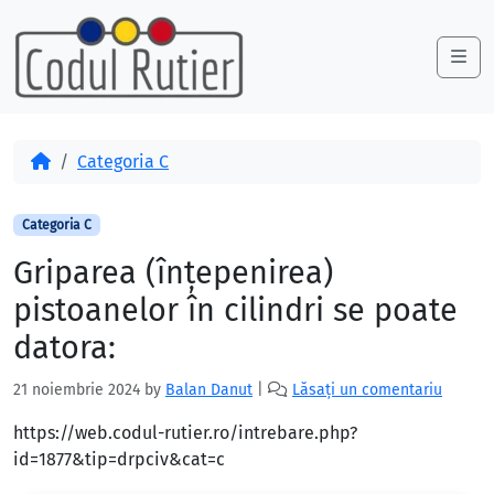
Skip to content
Skip to footer
Me
Acasă
Categoria C
Categoria C
Griparea (înţepenirea)
pistoanelor în cilindri se poate
datora:
21 noiembrie 2024
by
Balan Danut
|
Lăsați un comentariu
https://web.codul-rutier.ro/intrebare.php?
id=1877&tip=drpciv&cat=c