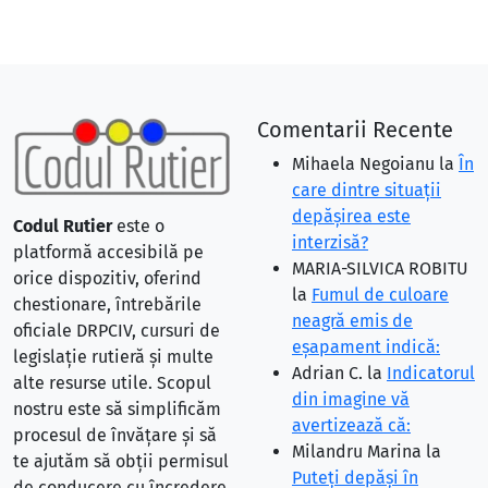
Comentarii Recente
Mihaela Negoianu
la
În
care dintre situaţii
depăşirea este
Codul Rutier
este o
interzisă?
platformă accesibilă pe
MARIA-SILVICA ROBITU
orice dispozitiv, oferind
la
Fumul de culoare
chestionare, întrebările
neagră emis de
oficiale DRPCIV, cursuri de
eşapament indică:
legislație rutieră și multe
Adrian C.
la
Indicatorul
alte resurse utile. Scopul
din imagine vă
nostru este să simplificăm
avertizează că:
procesul de învățare și să
Milandru Marina
la
te ajutăm să obții permisul
Puteţi depăşi în
de conducere cu încredere.