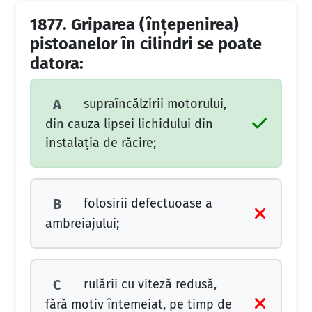
1877.
Griparea (înţepenirea)
pistoanelor în cilindri se poate
datora:
supraîncălzirii motorului,
A
din cauza lipsei lichidului din
instalaţia de răcire;
folosirii defectuoase a
B
ambreiajului;
rulării cu viteză redusă,
C
fără motiv întemeiat, pe timp de