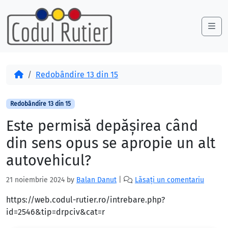
Skip to content
Skip to footer
Me
Acasă
Redobândire 13 din 15
Redobândire 13 din 15
Este permisă depăşirea când
din sens opus se apropie un alt
autovehicul?
21 noiembrie 2024
by
Balan Danut
|
Lăsați un comentariu
https://web.codul-rutier.ro/intrebare.php?
id=2546&tip=drpciv&cat=r