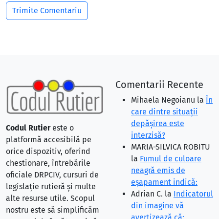
Comentarii Recente
Mihaela Negoianu
la
În
care dintre situaţii
depăşirea este
Codul Rutier
este o
interzisă?
platformă accesibilă pe
MARIA-SILVICA ROBITU
orice dispozitiv, oferind
la
Fumul de culoare
chestionare, întrebările
neagră emis de
oficiale DRPCIV, cursuri de
eşapament indică:
legislație rutieră și multe
Adrian C.
la
Indicatorul
alte resurse utile. Scopul
din imagine vă
nostru este să simplificăm
avertizează că: