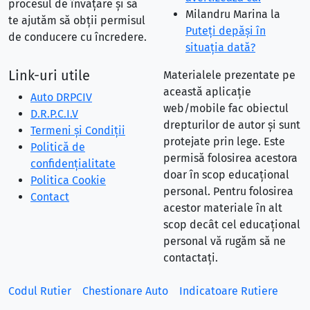
procesul de învățare și să
Milandru Marina
la
te ajutăm să obții permisul
Puteţi depăşi în
de conducere cu încredere.
situaţia dată?
Link-uri utile
Materialele prezentate pe
această aplicație
Auto DRPCIV
web/mobile fac obiectul
D.R.P.C.I.V
drepturilor de autor și sunt
Termeni și Condiții
protejate prin lege. Este
Politică de
permisă folosirea acestora
confidențialitate
doar în scop educațional
Politica Cookie
personal. Pentru folosirea
Contact
acestor materiale în alt
scop decât cel educațional
personal vă rugăm să ne
contactați.
Codul Rutier
Chestionare Auto
Indicatoare Rutiere