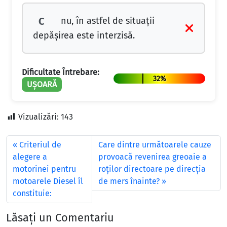
nu, în astfel de situaţii
C
depăşirea este interzisă.
Dificultate Întrebare:
32%
UȘOARĂ
Vizualizări:
143
Criteriul de
Care dintre următoarele cauze
alegere a
provoacă revenirea greoaie a
motorinei pentru
roţilor directoare pe direcţia
motoarele Diesel îl
de mers înainte?
constituie:
Lăsați un Comentariu