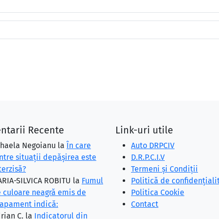
ntarii Recente
Link-uri utile
haela Negoianu
la
În care
Auto DRPCIV
ntre situaţii depăşirea este
D.R.P.C.I.V
terzisă?
Termeni și Condiții
RIA-SILVICA ROBITU
la
Fumul
Politică de confidențiali
 culoare neagră emis de
Politica Cookie
apament indică:
Contact
rian C.
la
Indicatorul din