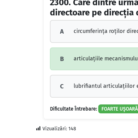
2300.
Care dintre urmă
directoare pe direcţia
circumferinţa roţilor dire
A
articulaţiile mecanismului
B
lubrifiantul articulaţiilor 
C
Dificultate Întrebare:
FOARTE UȘOARĂ
Vizualizări:
148