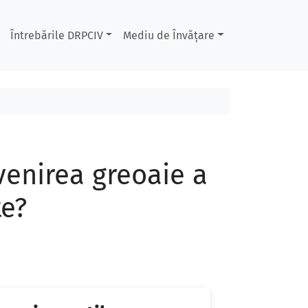
Întrebările DRPCIV
Mediu de Învățare
venirea greoaie a
te?