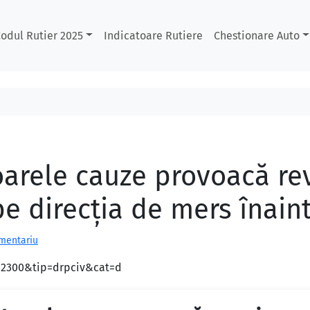
odul Rutier 2025
Indicatoare Rutiere
Chestionare Auto
oarele cauze provoacă re
pe direcţia de mers înain
omentariu
d=2300&tip=drpciv&cat=d