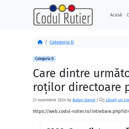
Skip to content
Skip to footer
Acasă
C
Acasă
Categoria D
Categoria D
Care dintre următ
roţilor directoare 
21 noiembrie 2024
by
Balan Danut
|
Lăsați un c
https://web.codul-rutier.ro/intrebare.php?i