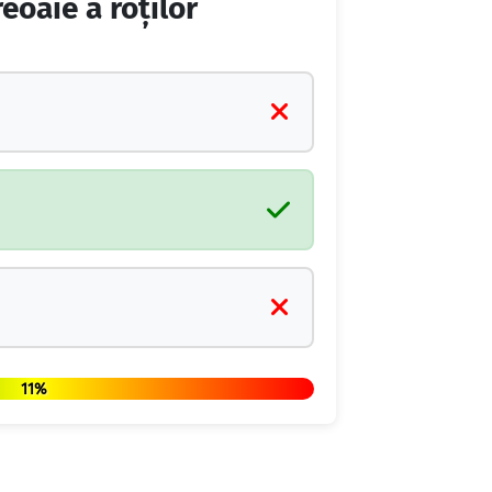
eoaie a roţilor
11%