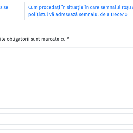
s se
Cum procedaţi în situaţia în care semnalul roşu a
poliţistul vă adresează semnalul de a trece?
le obligatorii sunt marcate cu
*