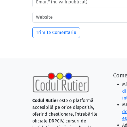
Come
Mi
di
in
Codul Rutier
este o platformă
MA
accesibilă pe orice dispozitiv,
de
oferind chestionare, întrebările
eş
oficiale DRPCIV, cursuri de
Ad