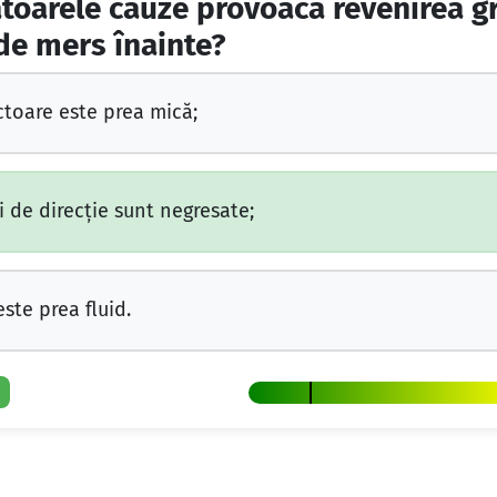
toarele cauze provoacă revenirea gr
 de mers înainte?
ctoare este prea mică;
 de direcţie sunt negresate;
este prea fluid.