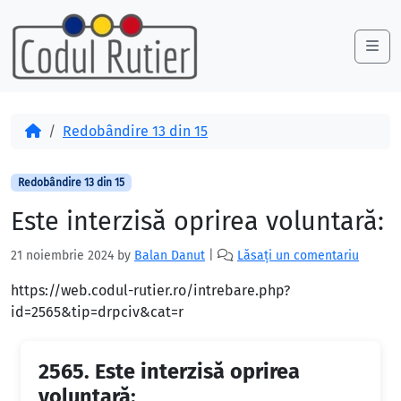
Skip to content
Skip to footer
Me
Acasă
Redobândire 13 din 15
Redobândire 13 din 15
Este interzisă oprirea voluntară:
21 noiembrie 2024
by
Balan Danut
|
Lăsați un comentariu
https://web.codul-rutier.ro/intrebare.php?
id=2565&tip=drpciv&cat=r
2565.
Este interzisă oprirea
voluntară: