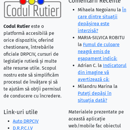
Comentarii Recente
Mihaela Negoianu
la
În
care dintre situaţii
depăşirea este
Codul Rutier
este o
interzisă?
platformă accesibilă pe
MARIA-SILVICA ROBITU
orice dispozitiv, oferind
la
Fumul de culoare
chestionare, întrebările
neagră emis de
oficiale DRPCIV, cursuri de
eşapament indică:
legislație rutieră și multe
Adrian C.
la
Indicatorul
alte resurse utile. Scopul
din imagine vă
nostru este să simplificăm
avertizează că:
procesul de învățare și să
Milandru Marina
la
te ajutăm să obții permisul
Puteţi depăşi în
de conducere cu încredere.
situaţia dată?
Link-uri utile
Materialele prezentate pe
această aplicație
Auto DRPCIV
web/mobile fac obiectul
D.R.P.C.I.V