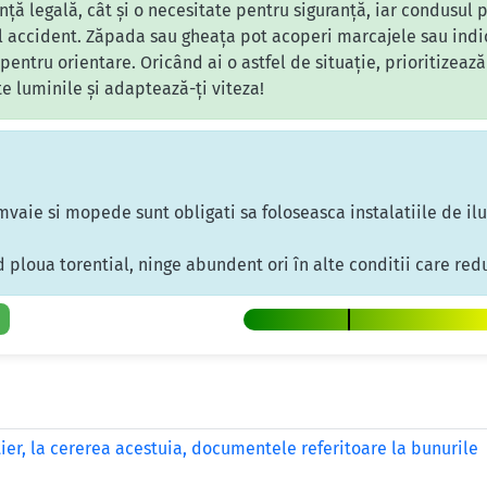
nță legală, cât și o necesitate pentru siguranță, iar condusul 
l accident. Zăpada sau gheața pot acoperi marcajele sau indica
pentru orientare. Oricând ai o astfel de situație, prioritizează
te luminile și adaptează-ți viteza!
mvaie si mopede sunt obligati sa foloseasca instalatiile de i
ploua torential, ninge abundent ori în alte conditii care red
tier, la cererea acestuia, documentele referitoare la bunurile