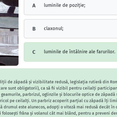
luminile de poziţie;
A
claxonul;
B
luminile de întâlnire ale farurilor.
C
diții de zăpadă și vizibilitate redusă, legislația rutieră din 
re sunt obligatorii), ca să fii vizibil pentru ceilalți participan
 geamurile, parbrizul, oglinzile și blocurile optice de zăpadă s
pericol pe ceilalți. Un parbriz acoperit parțial cu zăpadă îți li
 drumul este alunecos, adopți o viteză mai redusă decât în c
i folosești frâna și volanul cât mai blând, pentru a preveni der