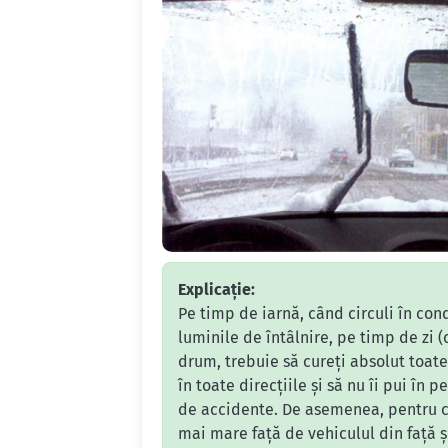
Explicație:
Pe timp de iarnă, când circuli în con
luminile de întâlnire, pe timp de zi (ca
drum, trebuie să cureți absolut toate
în toate direcțiile și să nu îi pui în 
de accidente. De asemenea, pentru că
mai mare față de vehiculul din față ș