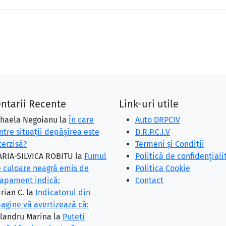
ntarii Recente
Link-uri utile
haela Negoianu
la
În care
Auto DRPCIV
ntre situaţii depăşirea este
D.R.P.C.I.V
terzisă?
Termeni și Condiții
RIA-SILVICA ROBITU
la
Fumul
Politică de confidențiali
 culoare neagră emis de
Politica Cookie
apament indică:
Contact
rian C.
la
Indicatorul din
agine vă avertizează că:
landru Marina
la
Puteţi