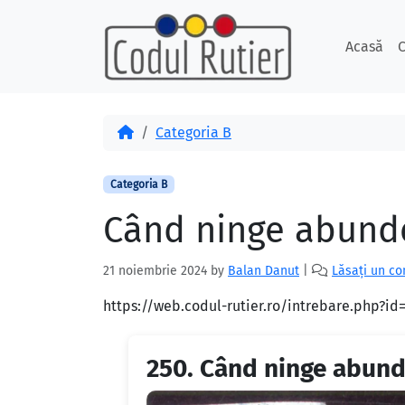
Skip to content
Skip to footer
Acasă
C
Acasă
Categoria B
Categoria B
Când ninge abunden
21 noiembrie 2024
by
Balan Danut
|
Lăsați un c
https://web.codul-rutier.ro/intrebare.php?i
250.
Când ninge abunde