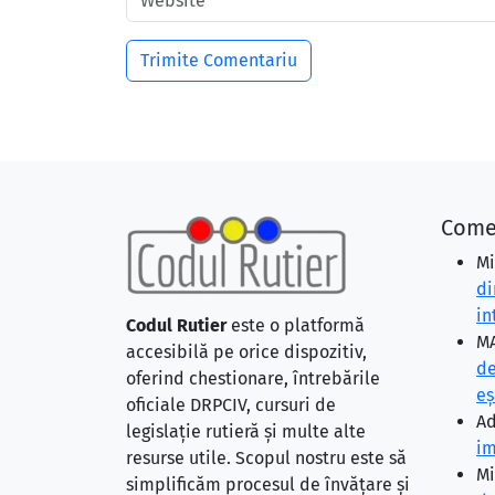
Come
Mi
di
in
Codul Rutier
este o platformă
MA
accesibilă pe orice dispozitiv,
de
oferind chestionare, întrebările
eş
oficiale DRPCIV, cursuri de
Ad
legislație rutieră și multe alte
im
resurse utile. Scopul nostru este să
Mi
simplificăm procesul de învățare și