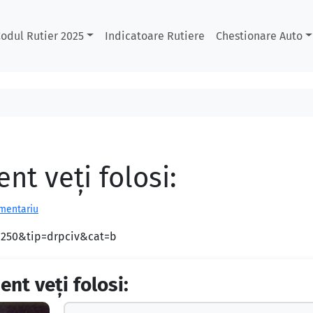
odul Rutier 2025
Indicatoare Rutiere
Chestionare Auto
t veţi folosi:
omentariu
d=250&tip=drpciv&cat=b
nt veţi folosi: