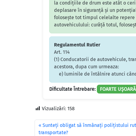
la condițiile de drum este atât o ceri
deplasare în siguranță și un potenția
folosește tot timpul celelalte repere 
autovehiculului: curăță totul, foloseș
Regulamentul Rutier
Art. 114
(1) Conducatorii de autovehicule, tra
acestora, dupa cum urmeaza:
e) luminile de întâlnire atunci când 
Dificultate Întrebare:
FOARTE UȘOARĂ
Vizualizări:
158
Sunteţi obligat să înmânaţi poliţistului ru
transportate?