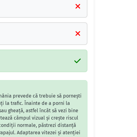
România prevede că trebuie să pornești
ți la trafic. Înainte de a porni la
au gheață, astfel încât să vezi bine
mitează câmpul vizual și crește riscul
ondiții normale, păstrezi distanță
apajul. Adaptarea vitezei și atenției