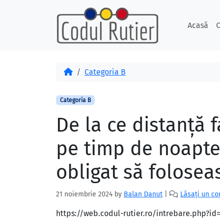
Skip to content
Skip to footer
Acasă
C
Acasă
Categoria B
Categoria B
De la ce distanţă 
pe timp de noapte
obligat să folosea
21 noiembrie 2024
by
Balan Danut
|
Lăsați un c
https://web.codul-rutier.ro/intrebare.php?i