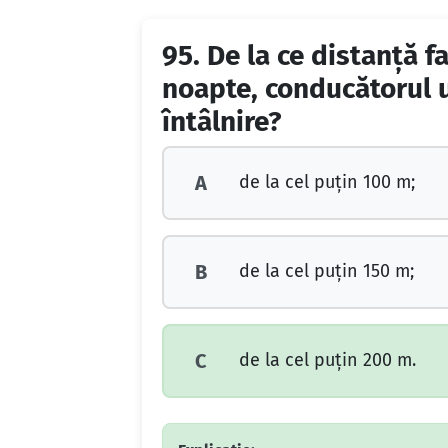
95.
De la ce distanţă f
noapte, conducătorul u
întâlnire?
de la cel puţin 100 m;
A
de la cel puţin 150 m;
B
de la cel puţin 200 m.
C