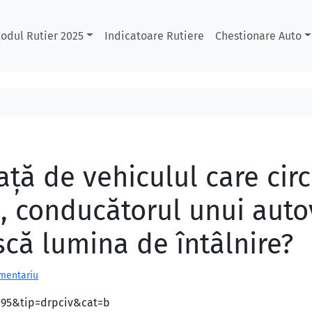
odul Rutier 2025
Indicatoare Rutiere
Chestionare Auto
faţă de vehiculul care cir
, conducătorul unui auto
scă lumina de întâlnire?
omentariu
d=95&tip=drpciv&cat=b