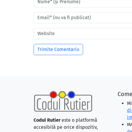
Come
Mi
di
in
Codul Rutier
este o platformă
MA
accesibilă pe orice dispozitiv,
de