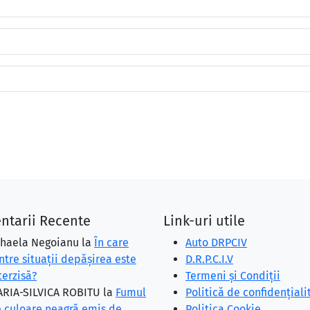
ntarii Recente
Link-uri utile
haela Negoianu
la
În care
Auto DRPCIV
ntre situaţii depăşirea este
D.R.P.C.I.V
terzisă?
Termeni și Condiții
RIA-SILVICA ROBITU
la
Fumul
Politică de confidențiali
 culoare neagră emis de
Politica Cookie