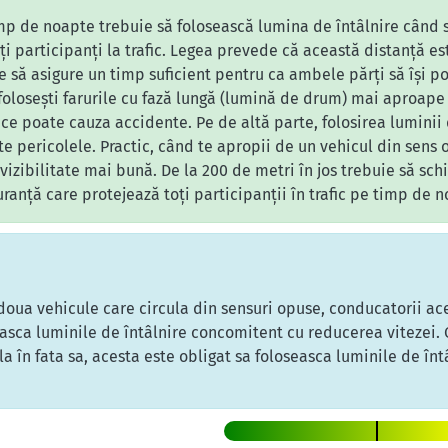
p de noapte trebuie să folosească lumina de întâlnire când s
lți participanți la trafic. Legea prevede că această distanță e
e să asigure un timp suficient pentru ca ambele părți să își po
olosești farurile cu fază lungă (lumină de drum) mai aproape d
 ce poate cauza accidente. Pe de altă parte, folosirea luminii 
ite pericolele. Practic, când te apropii de un vehicul din sens
 vizibilitate mai bună. De la 200 de metri în jos trebuie să sc
uranță care protejează toți participanții în trafic pe timp de 
 doua vehicule care circula din sensuri opuse, conducatorii ace
easca luminile de întâlnire concomitent cu reducerea vitezei
a în fata sa, acesta este obligat sa foloseasca luminile de înt