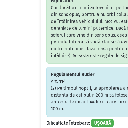
Explicație:
Conducătorul unui autovehicul pe tim
din sens opus, pentru a nu orbi ceila
de întâlnirea vehiculului. Motivul est
deranjate de lumini puternice. Dacă f
șoferul care vine din sens opus, ceea
permite tuturor să vadă clar și să ev
metri, poți folosi faza lungă pentru o
întâlnire). Aceasta este regula de sig
Regulamentul Rutier
Art. 114
(2) Pe timpul noptii, la apropierea a
distanta de cel putin 200 m sa folos
apropie de un autovehicul care circul
100 m.
Dificultate Întrebare:
UȘOARĂ