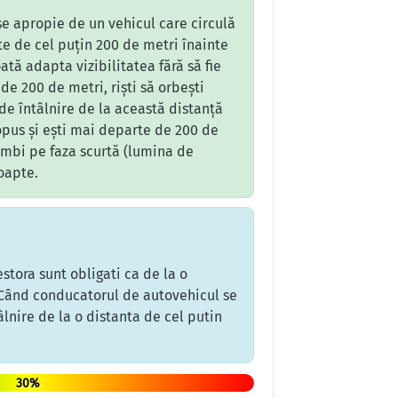
e apropie de un vehicul care circulă
ste de cel puțin 200 de metri înainte
ată adapta vizibilitatea fără să fie
e 200 de metri, riști să orbești
de întâlnire de la această distanță
 opus și ești mai departe de 200 de
himbi pe faza scurtă (lumina de
noapte.
stora sunt obligati ca de la o
. Când conducatorul de autovehicul se
âlnire de la o distanta de cel putin
30%